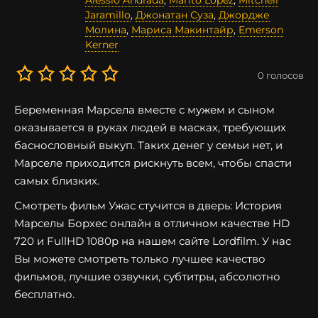
Alessio Andrada
,
Marito Lopez
,
Mitchell
Jaramillo
,
Джонатан Суза
,
Джордже
Молина
,
Мариса Макинтайр
,
Emerson
Kerner
0
голосов
Беременная Марсела вместе с мужем и сыном
оказывается в руках людей в масках, требующих
баснословный выкуп. Таких денег у семьи нет, и
Марселе приходится рискнуть всем, чтобы спасти
самых близких.
Смотреть фильм Ужас стучится в дверь: История
Марселы Борхес онлайн в отличном качестве HD
720 и FullHD 1080p на нашем сайте Lordfilm. У нас
Вы можете смотреть только лучшее качество
фильмов, лучшие озвучки, субтитры, абсолютно
бесплатно.