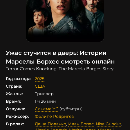
Ужас стучится в дверь: История
Марселы Борхес смотреть онлайн
Terror Comes Knocking: The Marcela Borges Story
Год выхода:
2025
Страна:
США
Жанры:
Триллер
Время:
1 ч 26 мин
Озвучка:
Синема УС
(субтитры)
Режиссер:
Фелипе Родригез
В ролях:
Даша Поланко
,
Иван Лопес
,
Nisa Gunduz
,