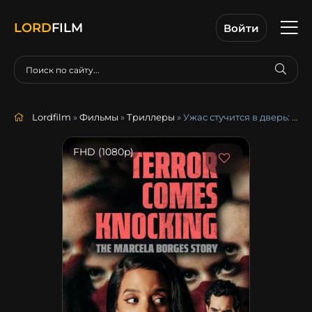
LORD
FILM
Войти
Lordfilm
»
Фильмы
»
Триллеры
» Ужас стучится в дверь: История Марселы Борхес
FHD (1080p)