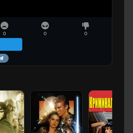
0
0
0
m