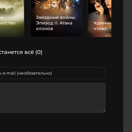
ин
Звёздные войны.
ратство
Эпизод II: Атака
Криминальное
клонов
чтиво
станется всё
(0)