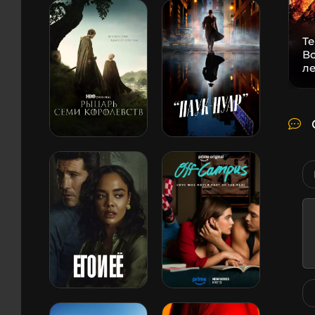
Т
В
л