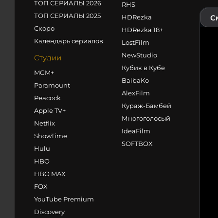
ТОП СЕРИАЛЫ 2026
RHS
ТОП СЕРИАЛЫ 2025
HDRezka
С
Скоро
HDRezka 18+
Календарь сериалов
LostFilm
NewStudio
Студии
Кубик в Кубе
MGM+
BaibaKo
Paramount
AlexFilm
Peacock
Кураж-Бамбей
Apple TV+
Многоголосый
Netflix
IdeaFilm
ShowTime
SOFTBOX
Hulu
HBO
HBO MAX
FOX
YouTube Premium
Discovery