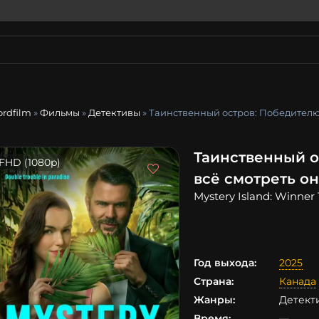
ordfilm
»
Фильмы
»
Детективы
» Таинственный остров: Победителю
Таинственный о
FHD (1080p)
всё смотреть о
Mystery Island: Winner 
Год выхода:
2025
Страна:
Канада
Жанры:
Детект
Время:
—