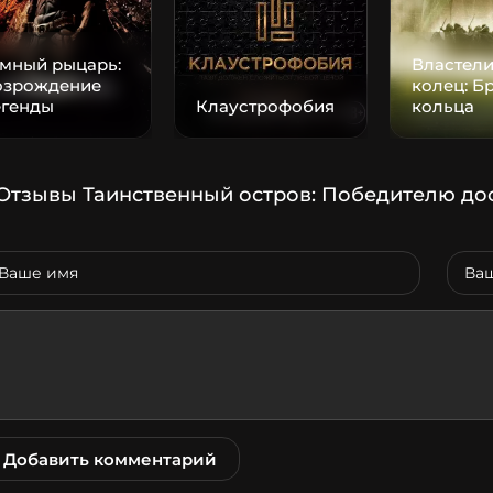
емный рыцарь:
Властел
озрождение
колец: Б
егенды
Клаустрофобия
кольца
Отзывы Таинственный остров: Победителю до
Добавить комментарий