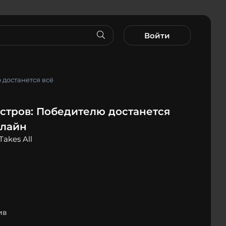
Войти
 достанется всё
стров: Победителю достанется
нлайн
Takes All
ив