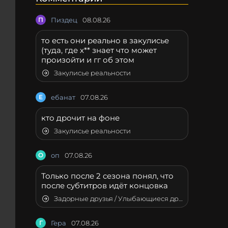
П
Пиздец
08.08.26
то есть они реально в закулисье
(туда, где х** знает что может
произойти и гг об этом
Закулисье реальности
Е
ебанат
07.08.26
кто дрочит на фоне
Закулисье реальности
О
оп
07.08.26
Только после 2 сезона понял, что
после субтитров идёт концовка
Задорные друзья / Улыбающиеся друзья
Г
Гера
07.08.26