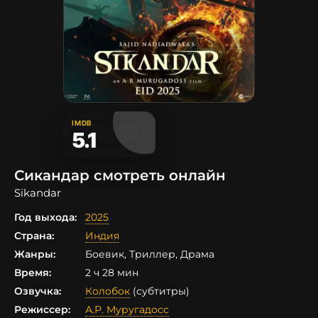
IMDB
5.1
Сикандар смотреть онлайн
Sikandar
Год выхода:
2025
Страна:
Индия
Жанры:
Боевик, Триллер, Драма
Время:
2 ч 28 мин
Озвучка:
Колобок
(субтитры)
Режиссер:
А.Р. Муругадосс