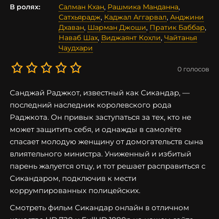
В ролях:
Салман Кхан
,
Рашмика Манданна
,
Сатхьярадж
,
Каджал Аггарвал
,
Анджини
Дхаван
,
Шарман Джоши
,
Пратик Баббар
,
Наваб Шах
,
Виджаянт Кохли
,
Чайтанья
Чаудхари
0
голосов
Санджай Раджкот, известный как Сикандар, —
последний наследник королевского рода
Раджкота. Он привык заступаться за тех, кто не
может защитить себя, и однажды в самолёте
спасает молодую женщину от домогательств сына
влиятельного министра. Униженный и избитый
парень жалуется отцу, и тот решает расправиться с
Сикандаром, подключив к мести
коррумпированных полицейских.
Смотреть фильм Сикандар онлайн в отличном