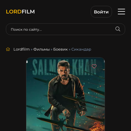
LORD
FILM
Войти
Lordfilm
»
Фильмы
»
Боевик
» Сикандар