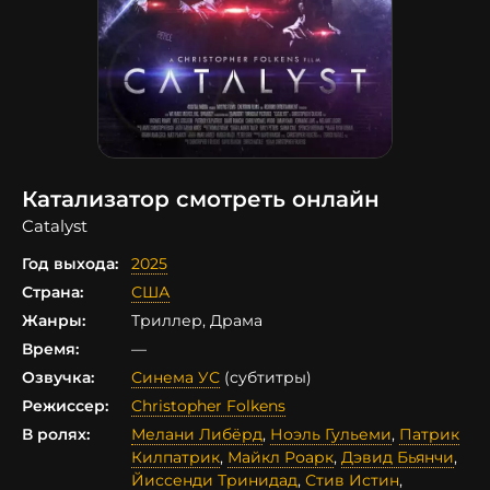
Катализатор смотреть онлайн
Catalyst
Год выхода:
2025
Страна:
США
Жанры:
Триллер, Драма
Время:
—
Озвучка:
Синема УС
(субтитры)
Режиссер:
Christopher Folkens
В ролях:
Мелани Либёрд
,
Ноэль Гульеми
,
Патрик
Килпатрик
,
Майкл Роарк
,
Дэвид Бьянчи
,
Йиссенди Тринидад
,
Стив Истин
,