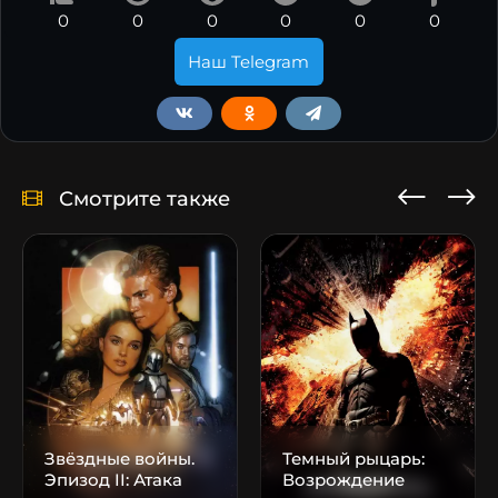
0
0
0
0
0
0
Наш Telegram
Смотрите также
Звёздные войны.
Темный рыцарь:
Эпизод II: Атака
Возрождение