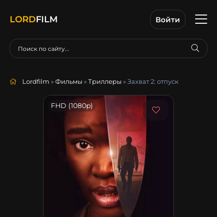
LORD
FILM
Войти
Lordfilm
»
Фильмы
»
Триллеры
» Захват 2: отпуск
FHD (1080p)