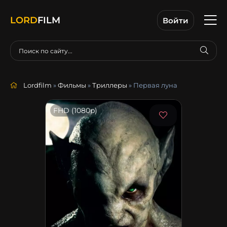
LORD
FILM
Войти
Lordfilm
»
Фильмы
»
Триллеры
» Первая луна
FHD (1080p)