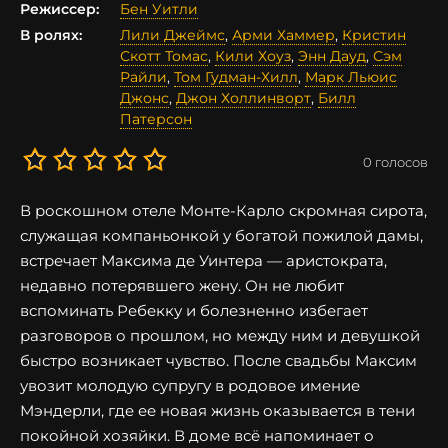
Режиссер:
Бен Уитли
В ролях:
Лили Джеймс
,
Арми Хаммер
,
Кристин
Скотт Томас
,
Кили Хоуз
,
Энн Дауд
,
Сэм
Райли
,
Том Гудман-Хилл
,
Марк Льюис
Джонс
,
Джон Холлинворт
,
Билл
Патерсон
0
голосов
В роскошном отеле Монте-Карло скромная сирота,
служащая компаньонкой у богатой пожилой дамы,
встречает Максима де Уинтера — аристократа,
недавно потерявшего жену. Он не любит
вспоминать Ребекку и болезненно избегает
разговоров о прошлом, но между ним и девушкой
быстро возникает чувство. После свадьбы Максим
увозит молодую супругу в родовое имение
Мэндерли, где ее новая жизнь оказывается в тени
покойной хозяйки. В доме всё напоминает о