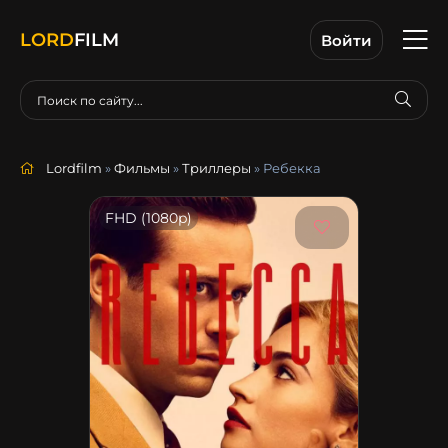
LORD
FILM
Войти
Lordfilm
»
Фильмы
»
Триллеры
» Ребекка
FHD (1080p)