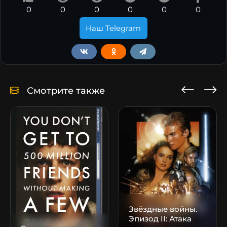
0
0
0
0
0
0
Наш Telegram
Смотрите также
Звёздные войны.
Эпизод II: Атака