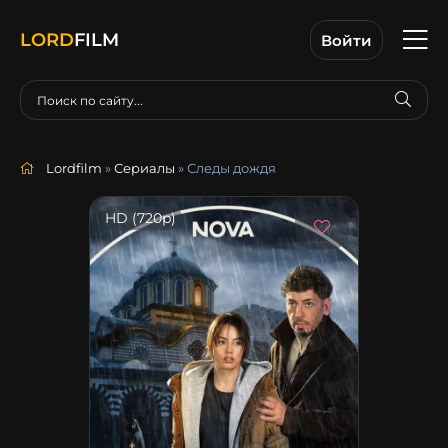
LORD
FILM
Войти
Lordfilm
»
Сериалы
» Следы дождя
HD (720p)