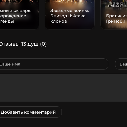
емный рыцарь:
Звёздные войны.
озрождение
Эпизод II: Атака
Братья и
егенды
клонов
Гримсби
Отзывы 13 душ
(0)
Добавить комментарий