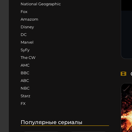
National Geographic
Fox
Amazom
Disney
DC
Marvel
SyFy
The CW
AMC
BBC
ABC
NBC
Starz
FX
Популярные сериалы