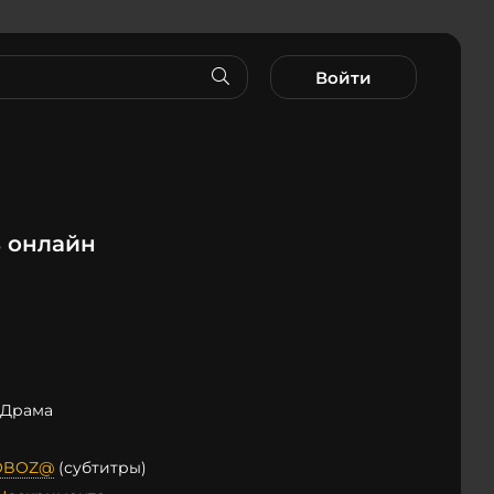
Войти
ь онлайн
 Драма
OBOZ@
(субтитры)