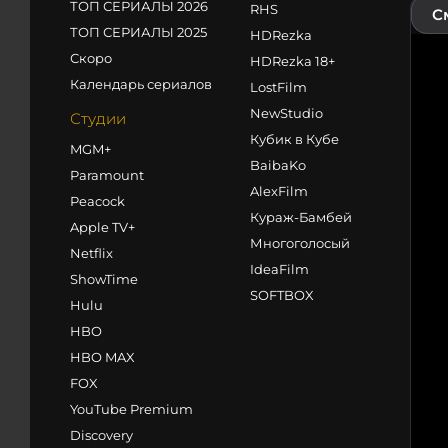
ТОП СЕРИАЛЫ 2026
RHS
С
ТОП СЕРИАЛЫ 2025
HDRezka
Скоро
HDRezka 18+
Календарь сериалов
LostFilm
NewStudio
Студии
Кубик в Кубе
MGM+
BaibaKo
Paramount
AlexFilm
Peacock
Кураж-Бамбей
Apple TV+
Многоголосый
Netflix
IdeaFilm
ShowTime
SOFTBOX
Hulu
HBO
HBO MAX
FOX
YouTube Premium
Discovery