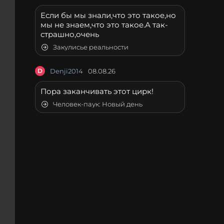
Если бы мы знали,что это такое,но
мы не знаем,что это такое.А так-
страшно,очень
Закулисье реальности
D
Denji2014
08.08.26
Пора заканчивать этот цирк!
Человек-паук: Новый день