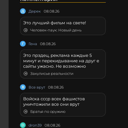
Д
Дерек
08.08.26
Это лучший фильм на свете!
Человек-паук: Новый день
Г
Гена
08.08.26
Это прздец, реклама каждые 5
минут и перекидывание на друг е
сайты ужасно. Не возможно
Закулисье реальности
В
Все врут
08.08.26
Войска ссср всех фашистов
уничтожили все они врут
Братья по оружию
D
dron39
08.08.26