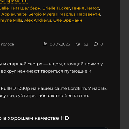
Наскрименто
Belle
,
Тим Шелберн
,
Brielle Tucker
,
Гения Лемос
,
 Applewhaite
,
Sergio Myers II
,
Чарльз Паравенти
,
hryne Mills
,
Alex Andrews
,
Оле Эрдманн
2
голоса
08.07.2026
62
0
у и старшей сестре — в дом, стоящий прямо у
к вокруг начинают твориться пугающие и
FullHD 1080p на нашем сайте Lordfilm. У нас Вы
вучки, субтитры, абсолютно бесплатно.
о в хорошем качестве HD