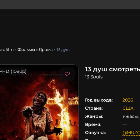
ordfilm
»
Фильмы
»
Драма
» 13 душ
13 душ смотрет
FHD (1080p)
13 Souls
Год выхода:
2026
Страна:
США
Жанры:
Ужасы,
Время:
—
Озвучка:
@MUZ