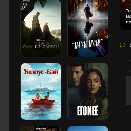
Т
В
л