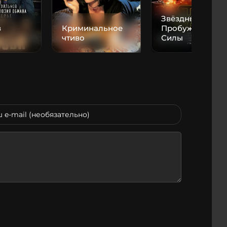
Звёздные войны
з
Криминальное
Пробуждение
чтиво
Силы