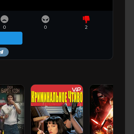
0
0
2
m