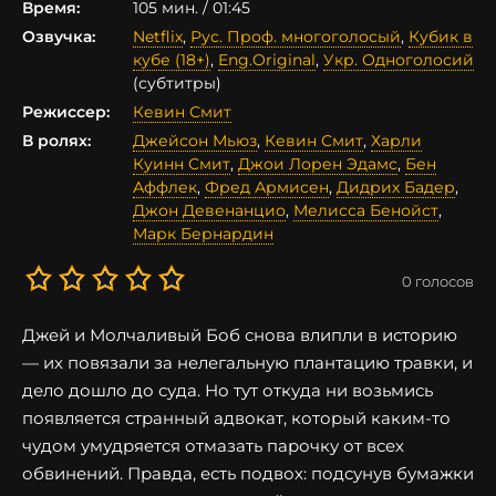
Время:
105 мин. / 01:45
Озвучка:
Netflix
,
Рус. Проф. многоголосый
,
Кубик в
кубе (18+)
,
Eng.Original
,
Укр. Одноголосий
(субтитры)
Режиссер:
Кевин Смит
В ролях:
Джейсон Мьюз
,
Кевин Смит
,
Харли
Куинн Смит
,
Джои Лорен Эдамс
,
Бен
Аффлек
,
Фред Армисен
,
Дидрих Бадер
,
Джон Девенанцио
,
Мелисса Бенойст
,
Марк Бернардин
0
голосов
Джей и Молчаливый Боб снова влипли в историю
— их повязали за нелегальную плантацию травки, и
дело дошло до суда. Но тут откуда ни возьмись
появляется странный адвокат, который каким-то
чудом умудряется отмазать парочку от всех
обвинений. Правда, есть подвох: подсунув бумажки