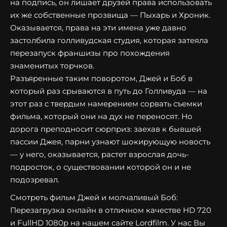
на подпись, он лишает друзей права использовать
их же собственные прозвища — Пыхарь и Хроник.
Оказывается, права на эти имена уже давно
застолбила голливудская студия, которая затеяла
перезапуск франшизы про похождения
знаменитых торчков.
Разъяренные таким поворотом, Джей и Боб в
который раз срываются в путь до Голливуда — на
этот раз с твердым намерением сорвать съемки
фильма, который они на дух не переносят. Но
дорога преподносит сюрприз: заехав к бывшей
пассии Джея, парни узнают шокирующую новость
— у него, оказывается, растет взрослая дочь-
подросток, о существовании которой он и не
подозревал.
Смотреть фильм Джей и молчаливый Боб:
Перезагрузка онлайн в отличном качестве HD 720
и FullHD 1080p на нашем сайте Lordfilm. У нас Вы