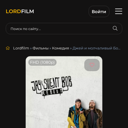
LORD
FILM
Войти
Lordfilm
»
Фильмы
»
Комедия
» Джей и молчаливый Боб: Перезагрузка
FHD (1080p)