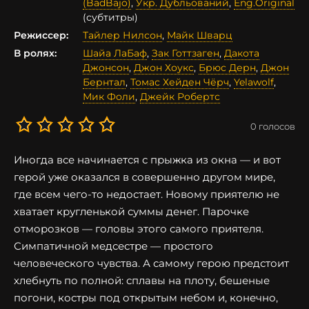
(BadBajo)
,
Укр. Дубльований
,
Eng.Original
(субтитры)
Режиссер:
Тайлер Нилсон
,
Майк Шварц
В ролях:
Шайа ЛаБаф
,
Зак Готтзаген
,
Дакота
Джонсон
,
Джон Хоукс
,
Брюс Дерн
,
Джон
Бернтал
,
Томас Хейден Чёрч
,
Yelawolf
,
Мик Фоли
,
Джейк Робертс
0
голосов
Иногда все начинается с прыжка из окна — и вот
герой уже оказался в совершенно другом мире,
где всем чего-то недостает. Новому приятелю не
хватает кругленькой суммы денег. Парочке
отморозков — головы этого самого приятеля.
Симпатичной медсестре — простого
человеческого чувства. А самому герою предстоит
хлебнуть по полной: сплавы на плоту, бешеные
погони, костры под открытым небом и, конечно,