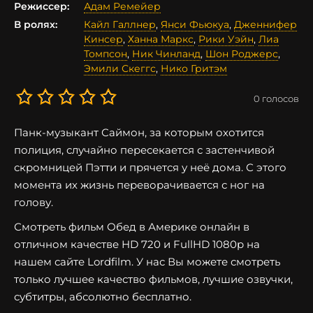
Режиссер:
Адам Ремейер
В ролях:
Кайл Галлнер
,
Янси Фьюкуа
,
Дженнифер
Кинсер
,
Ханна Маркс
,
Рики Уэйн
,
Лиа
Томпсон
,
Ник Чинланд
,
Шон Роджерс
,
Эмили Скеггс
,
Нико Гритэм
0
голосов
Панк-музыкант Саймон, за которым охотится
полиция, случайно пересекается с застенчивой
скромницей Пэтти и прячется у неё дома. С этого
момента их жизнь переворачивается с ног на
голову.
Смотреть фильм Обед в Америке онлайн в
отличном качестве HD 720 и FullHD 1080p на
нашем сайте Lordfilm. У нас Вы можете смотреть
только лучшее качество фильмов, лучшие озвучки,
субтитры, абсолютно бесплатно.