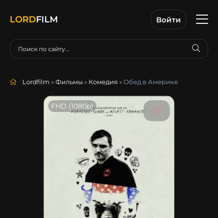
LORD
FILM
Войти
Lordfilm
»
Фильмы
»
Комедия
» Обед в Америке
FHD (1080p)