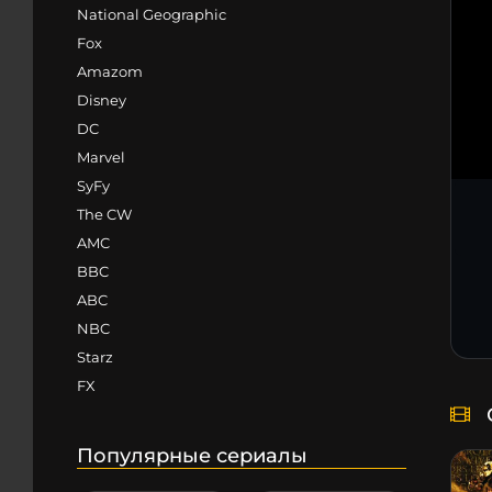
National Geographic
Fox
Amazom
Disney
DC
Marvel
SyFy
The CW
AMC
BBC
ABC
NBC
Starz
FX
Популярные сериалы