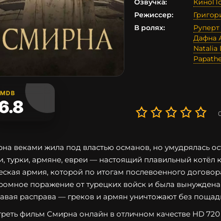
Озвучка:
КиноПо
Режиссер:
Григор
В ролях:
Руперт
Дафна 
Natalia
Papath
IMDB
6.8
на веками жила под властью османов, но умудрялась ост
и, турки, армяне, евреи — настоящий плавильный котёл ку
еская армия, которой по итогам послевоенного договор
ромное поражение от турецких войск и была вынуждена
авая расправа — греков и армян уничтожают без пощад
реть фильм Смирна онлайн в отличном качестве HD 720 и 