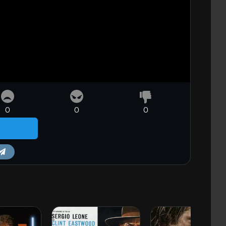
0
0
0
m