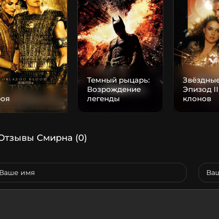
Темный рыцарь:
Звёздные
Возрождение
Эпизод II
роя
легенды
клонов
Отзывы Смирна
(0)