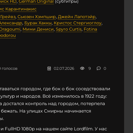
иск HD
,
German Original
(субтитры)
ис Карантинакис
 Грейвз
,
Сьюзен Хэмпшир
,
Джейн Лапотэйр
,
Александр
,
Бурак Хаккы
,
Кристос Стергиоглоу
,
 Dragoumi
,
Мими Дениси
,
Spyro Curtis
,
Fotina
eodorou
0
голосов
02.07.2026
9
0
аваться городом, где бок о бок соседствовали
льтур и народов. Всё изменилось в 1922 году:
а достался контроль над городом, потерпела
 бежать. На улицах Смирны начинается
ы.
FullHD 1080p на нашем сайте Lordfilm. У нас