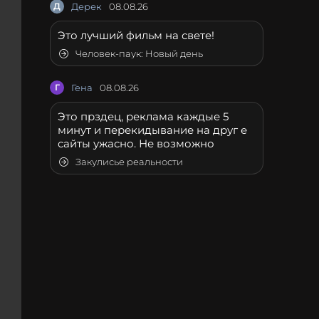
Д
Дерек
08.08.26
Это лучший фильм на свете!
Человек-паук: Новый день
Г
Гена
08.08.26
Это прздец, реклама каждые 5
минут и перекидывание на друг е
сайты ужасно. Не возможно
Закулисье реальности