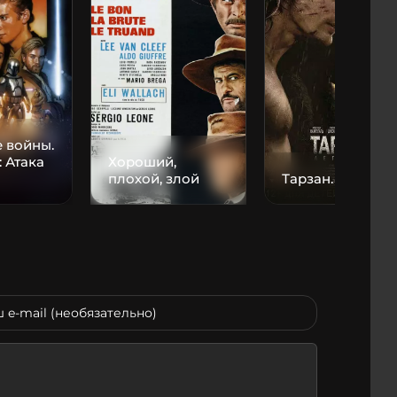
 войны.
: Атака
Хороший,
плохой, злой
Тарзан. Легенда