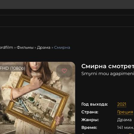
ordfilm
»
Фильмы
»
Драма
» Смирна
Смирна смотрет
FHD (1080p)
Smyrni mou agapimen
Год выхода:
2021
Страна:
Греция
Жанры:
Драма
Время:
141 мин.