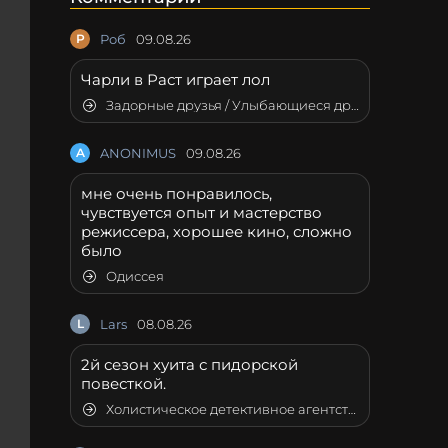
Р
Роб
09.08.26
Чарли в Раст играет лол
Задорные друзья / Улыбающиеся друзья
A
ANONIMUS
09.08.26
мне очень понравилось,
чувствуется опыт и мастерство
режиссера, хорошее кино, сложно
было
Одиссея
L
Lars
08.08.26
2й сезон хуита с пидорской
повесткой.
Холистическое детективное агентство Дирка Джентли