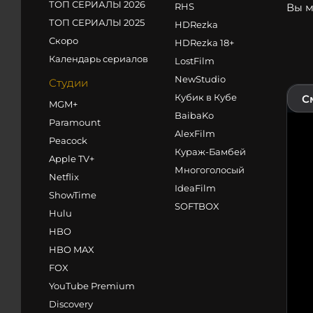
ТОП СЕРИАЛЫ 2026
RHS
Вы м
ТОП СЕРИАЛЫ 2025
HDRezka
Скоро
HDRezka 18+
Календарь сериалов
LostFilm
NewStudio
Студии
Кубик в Кубе
С
MGM+
BaibaKo
Paramount
AlexFilm
Peacock
Кураж-Бамбей
Apple TV+
Многоголосый
Netflix
IdeaFilm
ShowTime
SOFTBOX
Hulu
HBO
HBO MAX
FOX
YouTube Premium
Discovery