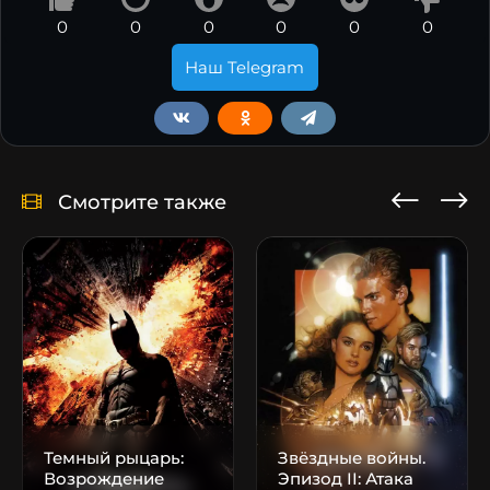
0
0
0
0
0
0
Наш Telegram
Смотрите также
Темный рыцарь:
Звёздные войны.
Возрождение
Эпизод II: Атака