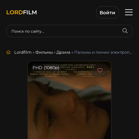
LORD
FILM
Войти
Lordfilm
»
Фильмы
»
Драма
» Пальмы и линии электропередач
FHD (1080p)