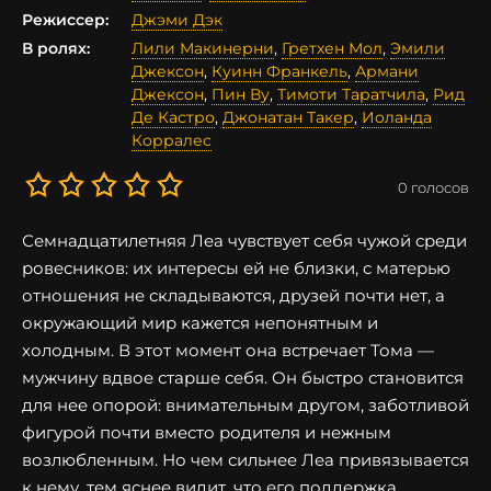
Режиссер:
Джэми Дэк
В ролях:
Лили Макинерни
,
Гретхен Мол
,
Эмили
Джексон
,
Куинн Франкель
,
Армани
Джексон
,
Пин Ву
,
Тимоти Таратчила
,
Рид
Де Кастро
,
Джонатан Такер
,
Иоланда
Корралес
0
голосов
Семнадцатилетняя Леа чувствует себя чужой среди
ровесников: их интересы ей не близки, с матерью
отношения не складываются, друзей почти нет, а
окружающий мир кажется непонятным и
холодным. В этот момент она встречает Тома —
мужчину вдвое старше себя. Он быстро становится
для нее опорой: внимательным другом, заботливой
фигурой почти вместо родителя и нежным
возлюбленным. Но чем сильнее Леа привязывается
к нему, тем яснее видит, что его поддержка