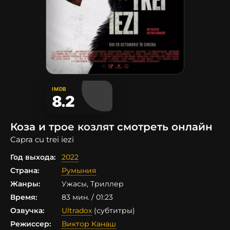
IMDB
8.2
Коза и трое козлят смотреть онлайн
Capra cu trei iezi
Год выхода:
2022
Страна:
Румыния
Жанры:
Ужасы, Триллер
Время:
83 мин. / 01:23
Озвучка:
Ultradox
(субтитры)
Режиссер:
Виктор Канаш