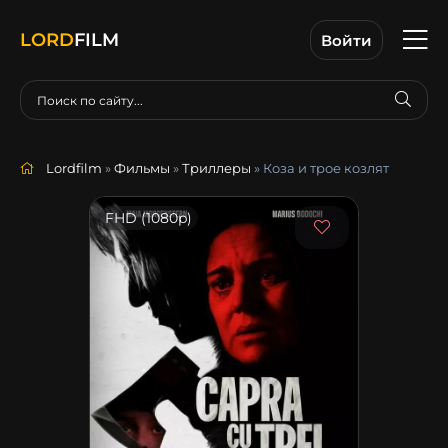
LORD
FILM
Войти
Lordfilm
»
Фильмы
»
Триллеры
» Коза и трое козлят
FHD (1080p)