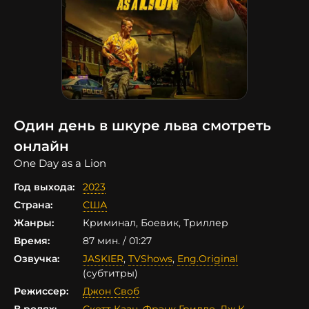
Один день в шкуре льва смотреть
онлайн
One Day as a Lion
Год выхода:
2023
Страна:
США
Жанры:
Криминал, Боевик, Триллер
Время:
87 мин. / 01:27
Озвучка:
JASKIER
,
TVShows
,
Eng.Original
(субтитры)
Режиссер:
Джон Своб