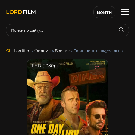
LORD
FILM
Войти
Lordfilm
»
Фильмы
»
Боевик
» Один день в шкуре льва
FHD (1080p)