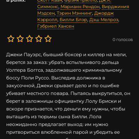
В ролях:
Скотт Каан
,
Фрэнк Грилло
,
Дж.К.
Симмонс
,
Марианн Рендон
,
Вирджиния
Мэдсен
,
Тэрин Мэннинг
,
Джордж
Кэрролл
,
Билли Блэр
,
Дэш Мелроз
,
Гэбриел Хансен
0
голосов
Джеки Пауэрс, бывший боксер и киллер на мели,
берется за заказ: убрать вспыльчивого дельца
Уолтера Боггса, задолжавшего криминальному
боссу Поли Руссо. Выследив должника в
закусочной, Джеки срывает дело и по ошибке
убивает местного повара. Пытаясь выкрутиться, он
берет в заложницы официантку Лолу Бриски и
вскоре признается, что деньги ему нужны, чтобы
вытащить из тюрьмы сына Билли. Лола
неожиданно предлагает выход: им нужно
притвориться влюбленной парой и убедить ее