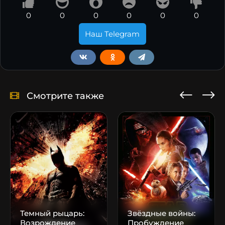
0
0
0
0
0
0
Наш Telegram
Смотрите также
Темный рыцарь:
Звёздные войны:
Возрождение
Пробуждение