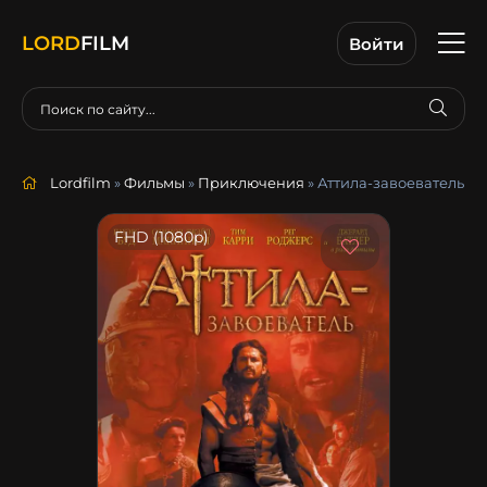
LORD
FILM
Войти
Lordfilm
»
Фильмы
»
Приключения
» Аттила-завоеватель
FHD (1080p)