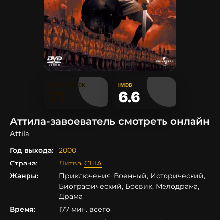
КИНОПОИСК
IMDB
7.1
6.6
Аттила-завоеватель смотреть онлайн
Attila
Год выхода:
2000
Страна:
Литва
,
США
Жанры:
Приключения, Военный, Исторический,
Биографический, Боевик, Мелодрама,
Драма
Время:
177 мин. всего