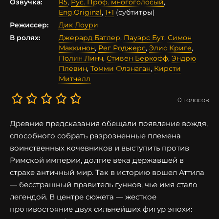
Озвучка:
R5
,
Рус. Проф. многоголосый
,
Eng.Original
,
1+1
(субтитры)
Режиссер:
Дик Лоури
В ролях:
Джерард Батлер
,
Пауэрс Бут
,
Симон
Маккинон
,
Рег Роджерс
,
Элис Криге
,
Полин Линч
,
Стивен Беркофф
,
Эндрю
Плевин
,
Томми Флэнаган
,
Кирсти
Митчелл
0
голосов
Древние предсказания обещали появление вождя,
способного собрать разрозненные племена
воинственных кочевников и выступить против
Римской империи, долгие века державшей в
страхе античный мир. Так в историю вошел Аттила
— бесстрашный правитель гуннов, чье имя стало
легендой. В центре сюжета — жесткое
противостояние двух сильнейших фигур эпохи: