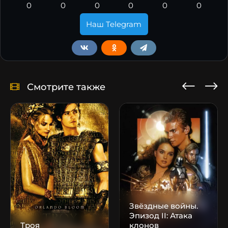
0
0
0
0
0
0
Наш Telegram
Смотрите также
Звёздные войны.
Эпизод II: Атака
Троя
клонов