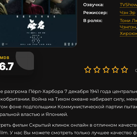
Озвучка:
TVShow
Режиссер:
Чэн Эр
В ролях:
Тони Л
Чэнпэн
Хирою
IMDB
6.7
е разгрома Пёрл-Харбора 7 декабря 1941 года централь
кобритании. Война на Тихом океане набирает силу, мен
том фоне подпольщики Коммунистической партии пытаю
ральной властью и Японией.
реть фильм Скрытый клинок онлайн в отличном качестве
film. У нас Вы можете смотреть только лучшее качество 