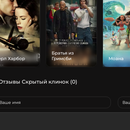
Братья из
ерл Харбор
Гримсби
Моана
Отзывы Скрытый клинок
(0)