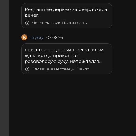
Редчайшее дерьмо за овердохера
денег.
Человек-паук: Новый день
К
ктулху
07.08.26
повесточное дерьмо, весь фильм
ждал когда прикончат
розоволосую суку, недождался...
Зловещие мертвецы: Пекло