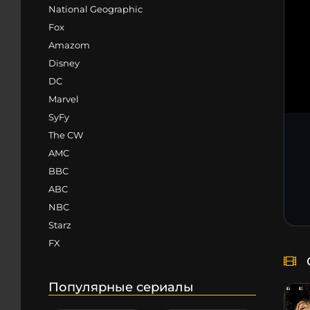
National Geographic
Fox
Amazom
Disney
DC
Marvel
SyFy
The CW
AMC
BBC
ABC
NBC
Starz
FX
Популярные сериалы