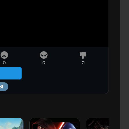
0
0
0
m