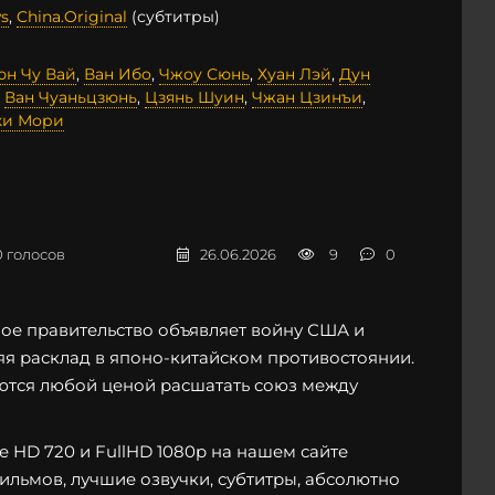
s
,
China.Original
(субтитры)
юн Чу Вай
,
Ван Ибо
,
Чжоу Сюнь
,
Хуан Лэй
,
Дун
,
Ван Чуаньцзюнь
,
Цзянь Шуин
,
Чжан Цзинъи
,
ки Мори
0
голосов
26.06.2026
9
0
ное правительство объявляет войну США и
яя расклад в японо-китайском противостоянии.
тся любой ценой расшатать союз между
 HD 720 и FullHD 1080p на нашем сайте
фильмов, лучшие озвучки, субтитры, абсолютно