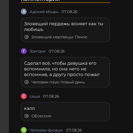
А
Адский ебырь
07.08.26
Зловещий пердежь: воняет как ты
любишь
Зловещие мертвецы: Пекло
Г
Грегори
07.08.26
Сделал всё, чтобы девушка его
вспомнила, но она него не
вспомнив, а другу просто пожал
Человек-паук: Новый день
С
саша
07.08.26
калл
Обсессия
Ч
Человек-физрук
07.08.26