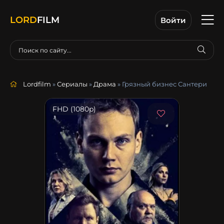
LORD
FILM
Войти
Lordfilm
»
Сериалы
»
Драма
» Грязный бизнес Сантери
FHD (1080p)