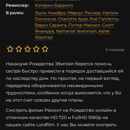
Режиссер:
Кэтерин Баррелл
В ролях:
Эшли Ньюбро
,
Маркус Роснер
,
Натали
Лисинска
,
Charlotte Ayaz
,
Рэй Галлетти
,
Варун Саранга
,
Питер Макнил
,
Скотт
Ямамура
,
Nathaniel Wainman
,
Asher
Waxman
0
голосов
Накануне Рождества Эбигейл берется помочь
сестре быстро привести в порядок доставшийся ей
по наследству дом. Но простая, на первый взгляд,
переделка оборачивается неожиданными
трудностями, особенно когда выясняется, что у Бо
на этот счет совсем другие планы.
Смотреть фильм Ремонт на Рождество онлайн в
отличном качестве HD 720 и FullHD 1080p на
нашем сайте Lordfilm. У нас Вы можете смотреть