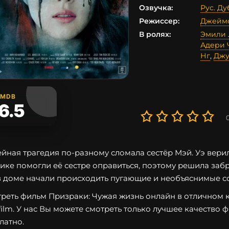
Озвучка:
Рус. Д
Режиссер:
Джейм
В ролях:
Эмили
Адери 
Нг
,
Джу
IMDB
6.5
йная трагедия по-разному сломала сестёр Мэй. Уэ верил
ике помогли её сестре оправиться, поэтому решила забра
в доме начали происходить пугающие и необъяснимые с
реть фильм Призраки: Чужая жизнь онлайн в отличном к
film. У нас Вы можете смотреть только лучшее качество 
латно.