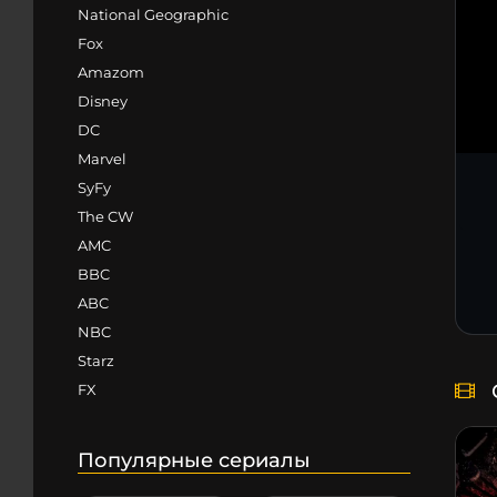
National Geographic
Fox
Amazom
Disney
DC
Marvel
SyFy
The CW
AMC
BBC
ABC
NBC
Starz
FX
Популярные сериалы