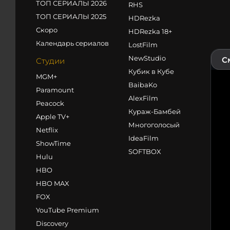
ТОП СЕРИАЛЫ 2026
RHS
ТОП СЕРИАЛЫ 2025
HDRezka
Скоро
HDRezka 18+
Календарь сериалов
LostFilm
NewStudio
С
Студии
Кубик в Кубе
MGM+
BaibaKo
Paramount
AlexFilm
Peacock
Кураж-Бамбей
Apple TV+
Многоголосый
Netflix
IdeaFilm
ShowTime
SOFTBOX
Hulu
HBO
HBO MAX
FOX
YouTube Premium
Discovery