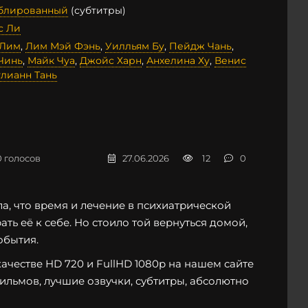
ублированный
(субтитры)
с Ли
 Лим
,
Лим Мэй Фэнь
,
Уилльям Бу
,
Пейдж Чань
,
Чинь
,
Майк Чуа
,
Джойс Харн
,
Анхелина Ху
,
Венис
лианн Тань
0
голосов
27.06.2026
12
0
а, что время и лечение в психиатрической
ть её к себе. Но стоило той вернуться домой,
обытия.
ачестве HD 720 и FullHD 1080p на нашем сайте
фильмов, лучшие озвучки, субтитры, абсолютно