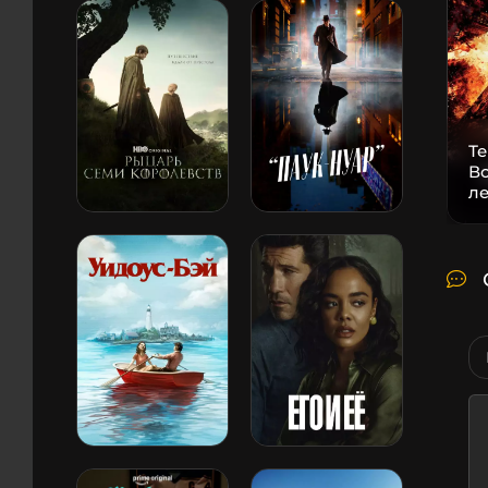
Т
В
л