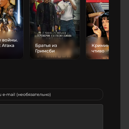
 войны.
: Атака
Братья из
Криминальное
Гримсби
чтиво