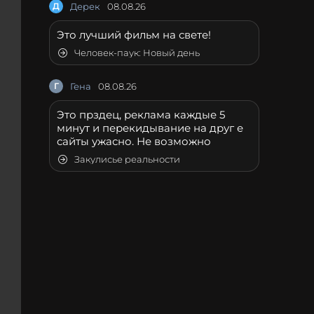
Д
Дерек
08.08.26
Это лучший фильм на свете!
Человек-паук: Новый день
Г
Гена
08.08.26
Это прздец, реклама каждые 5
минут и перекидывание на друг е
сайты ужасно. Не возможно
Закулисье реальности