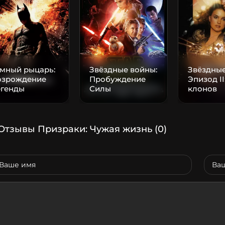
емный рыцарь:
Звёздные войны:
Звёздные
озрождение
Пробуждение
Эпизод II
егенды
Силы
клонов
Отзывы Призраки: Чужая жизнь
(0)