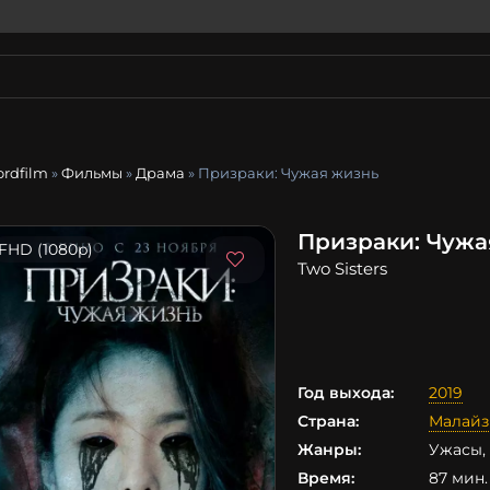
ordfilm
»
Фильмы
»
Драма
» Призраки: Чужая жизнь
Призраки: Чужа
FHD (1080p)
Two Sisters
Год выхода:
2019
Страна:
Малайз
Жанры:
Ужасы,
Время:
87 мин. 