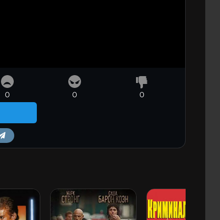
0
0
0
m