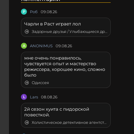
Р
Роб
09.08.26
Чарли в Раст играет лол
Задорные друзья / Улыбающиеся друзья
A
ANONIMUS
09.08.26
мне очень понравилось,
чувствуется опыт и мастерство
режиссера, хорошее кино, сложно
было
Одиссея
L
Lars
08.08.26
2й сезон хуита с пидорской
повесткой.
Холистическое детективное агентство Дирка Джентли