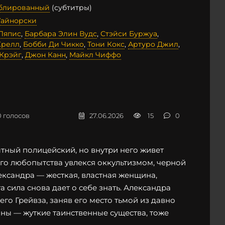
ублированный
(субтитры)
айнорски
Ляпис
,
Барбара Элин Вудс
,
Стэйси Буржуа
,
Крелл
,
Бобби Ди Чикко
,
Тони Кокс
,
Артуро Джил
,
Крэйг
,
Джон Канн
,
Майкл Чиффо
0
голосов
27.06.2026
15
0
тный полицейский, но внутри него живет
ого любопытства увлекся оккультизмом, черной
ександра — жесткая, властная женщина,
а сила снова дает о себе знать. Александра
го Грейвза, заняв его место тьмой из давно
ины — жуткие таинственные существа, тоже