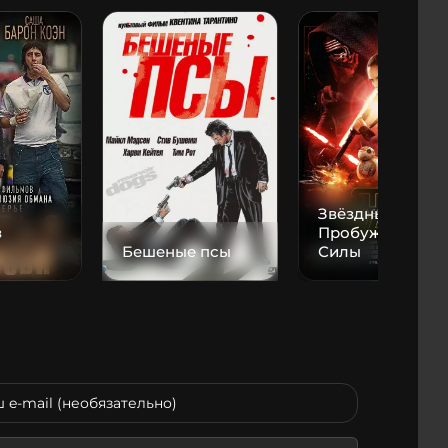
Звёздные войны
з
Пробуждение
Бешеные псы
Силы