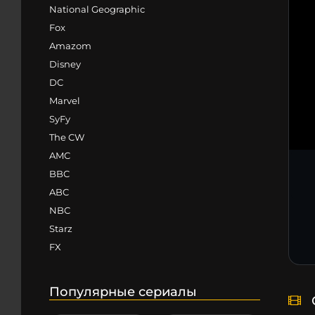
National Geographic
Fox
Amazom
Disney
DC
Marvel
SyFy
The CW
AMC
BBC
ABC
NBC
Starz
FX
Популярные сериалы