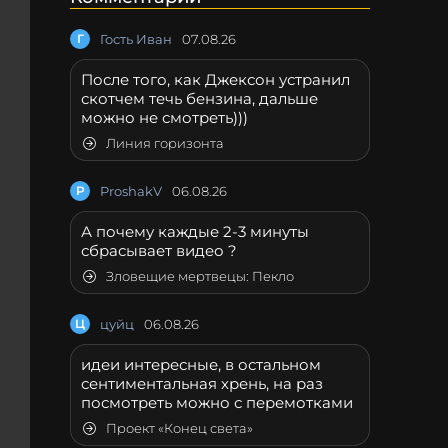
Г
Гость Иван
07.08.26
После того, как Джексон устранил
скотчем течь бензина, дальше
можно не смотреть)))
Линия горизонта
P
ProshakV
06.08.26
А почему каждые 2-3 минуты
сбрасывает видео ?
Зловещие мертвецы: Пекло
Ц
цуйц
06.08.26
идеи интересные, в остальном
сентиментальная хрень, на раз
посмотреть можно с перемотками
Проект «Конец света»