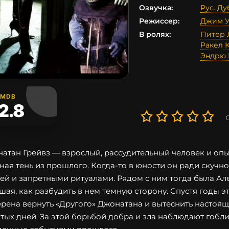
Озвучка:
Рус. Д
Режиссер:
Джим У
В ролях:
Питер 
Ракел 
Эндрю 
IMDB
2.8
атан Грейвз — взрослый, рассудительный человек и опы
ная тень из прошлого. Когда-то в юности он ради скучн
ей и запретными ритуалами. Рядом с ним тогда была Ал
шая, как разбудить в нем темную сторону. Спустя годы эт
рена вернуть «Другого» Джонатана и вытеснить настояще
тых дней. За этой борьбой добра и зла наблюдают гобл