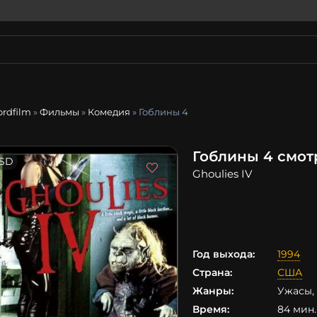
ordfilm
»
Фильмы
»
Комедия
» Гоблины 4
Гоблины 4 смот
SD
Ghoulies IV
Год выхода:
1994
Страна:
США
Жанры:
Ужасы,
Время:
84 мин. 