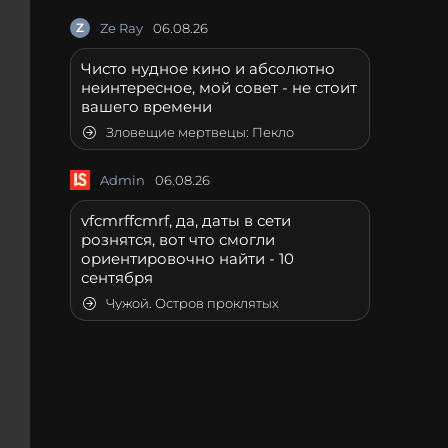
Z
Ze Ray
06.08.26
Чисто нудное кино и абсолютно
неинтересное, мой совет - не стоит
вашего времени
Зловещие мертвецы: Пекло
Admin
06.08.26
vfcmrffcmrf, да, даты в сети
рознятся, вот что смогли
ориентировочно найти - 10
сентября
Чужой. Остров проклятых