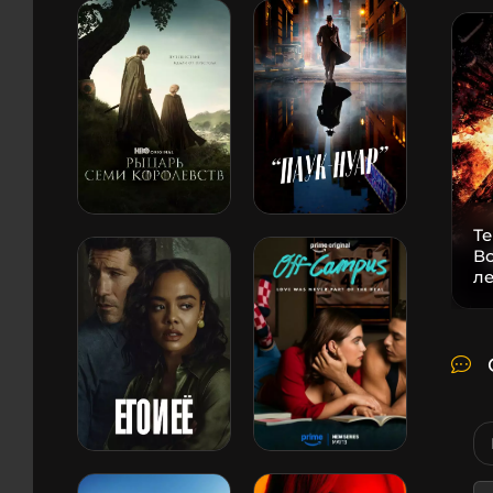
Т
В
л