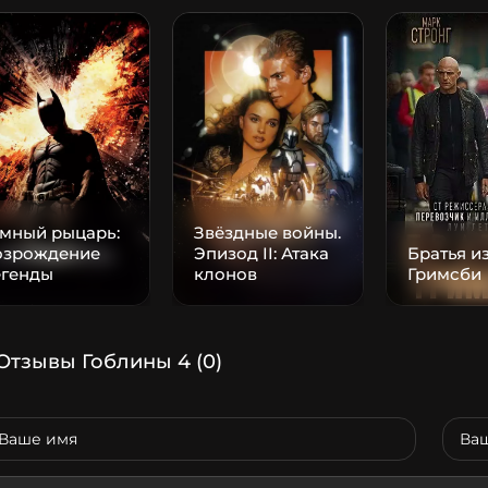
емный рыцарь:
Звёздные войны.
озрождение
Эпизод II: Атака
Братья и
егенды
клонов
Гримсби
Отзывы Гоблины 4
(0)