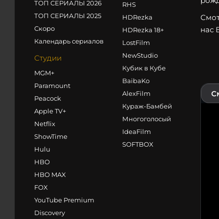
рожд
ТОП СЕРИАЛЫ 2026
RHS
ТОП СЕРИАЛЫ 2025
Смот
HDRezka
Скоро
нас 
HDRezka 18+
Календарь сериалов
LostFilm
NewStudio
Студии
Кубик в Кубе
MGM+
BaibaKo
Paramount
С
AlexFilm
Peacock
Кураж-Бамбей
Apple TV+
Многоголосый
Netflix
IdeaFilm
ShowTime
SOFTBOX
Hulu
HBO
HBO MAX
FOX
YouTube Premium
Discovery