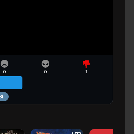
0
0
1
m