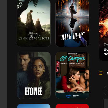
Т
В
л