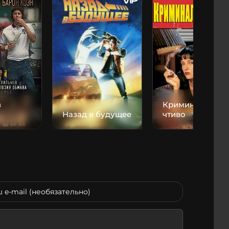
з
Криминальное
Назад в будущее
чтиво