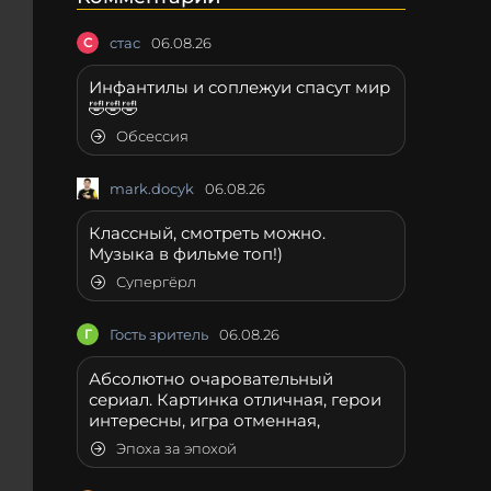
С
стас
06.08.26
Инфантилы и соплежуи спасут мир
🤣🤣🤣
Обсессия
mark.docyk
06.08.26
Классный, смотреть можно.
Музыка в фильме топ!)
Супергёрл
Г
Гость зритель
06.08.26
Абсолютно очаровательный
сериал. Картинка отличная, герои
интересны, игра отменная,
Эпоха за эпохой