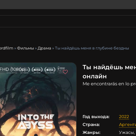
ordfilm
»
Фильмы
»
Драма
» Ты найдёшь меня в глубине бездны
Ты найдёшь мен
FHD (1080p)
онлайн
Me encontrarás en lo p
Год выхода:
2022
Страна:
Аргент
Жанры:
Ужасы,