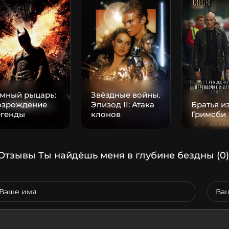
емный рыцарь:
Звёздные войны.
озрождение
Эпизод II: Атака
Братья и
егенды
клонов
Гримсби
Отзывы Ты найдёшь меня в глубине бездны
(0)