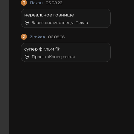
П
Пахан
06.08.26
нереальное говнище
Зловещие мертвецы: Пекло
Z
ZimkaA
06.08.26
супер фильм 👎
Проект «Конец света»