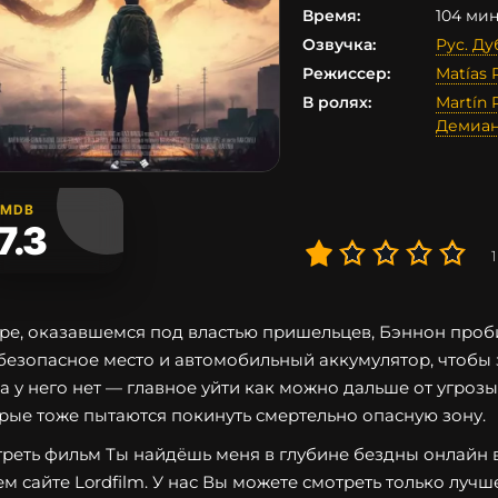
Время:
104 мин.
Озвучка:
Рус. Д
Режиссер:
Matías 
В ролях:
Martín 
Демиан
IMDB
7.3
1
ре, оказавшемся под властью пришельцев, Бэннон проби
 безопасное место и автомобильный аккумулятор, чтобы 
а у него нет — главное уйти как можно дальше от угрозы
рые тоже пытаются покинуть смертельно опасную зону.
реть фильм Ты найдёшь меня в глубине бездны онлайн в
м сайте Lordfilm. У нас Вы можете смотреть только лучш