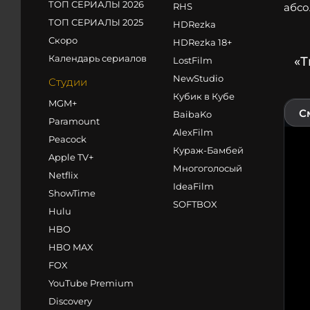
ТОП СЕРИАЛЫ 2026
RHS
абсо
ТОП СЕРИАЛЫ 2025
HDRezka
Скоро
HDRezka 18+
Календарь сериалов
«Т
LostFilm
NewStudio
Студии
Кубик в Кубе
MGM+
С
BaibaKo
Paramount
AlexFilm
Peacock
Кураж-Бамбей
Apple TV+
Многоголосый
Netflix
IdeaFilm
ShowTime
SOFTBOX
Hulu
HBO
HBO MAX
FOX
YouTube Premium
Discovery