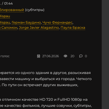
 / 01:44
ублированный
(субтитры)
Rispau
Rispau
,
Герман Баудино
,
Чучо Фернандес
,
 Саломон
,
Jorge Javier Alagastino
,
Паула Браска
голос
27.06.2026
20
0
рается из одного здания в другое, разыскивая
завести машину и выбраться из города. Четкого
. По пути он встречает других выживших,
 отличном качестве HD 720 и FullHD 1080p на
ее качество фильмов, лучшие озвучки, субтитры,