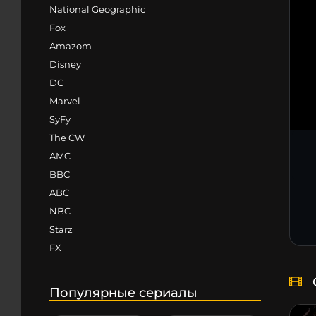
National Geographic
Fox
Amazom
Disney
DC
Marvel
SyFy
The CW
AMC
BBC
ABC
NBC
Starz
FX
Популярные сериалы