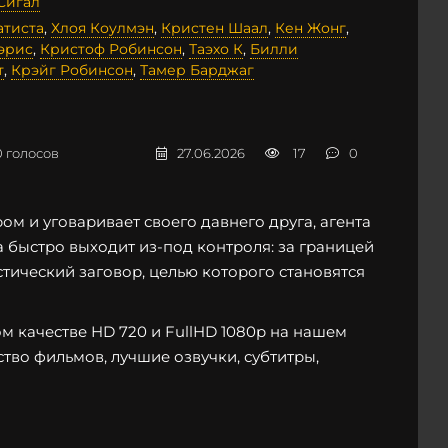
Сигал
атиста
,
Хлоя Коулмэн
,
Кристен Шаал
,
Кен Жонг
,
эрис
,
Кристоф Робинсон
,
Таэхо К
,
Билли
т
,
Крэйг Робинсон
,
Тамер Барджаг
0
голосов
27.06.2026
17
0
м и уговаривает своего давнего друга, агента
 быстро выходит из-под контроля: за границей
ический заговор, целью которого становятся
 качестве HD 720 и FullHD 1080p на нашем
ство фильмов, лучшие озвучки, субтитры,