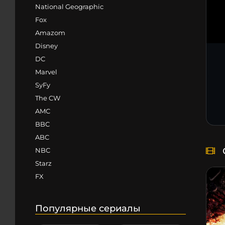
National Geographic
Fox
Amazom
Disney
DC
Marvel
SyFy
The CW
AMC
BBC
ABC
NBC
Starz
FX
Популярные сериалы