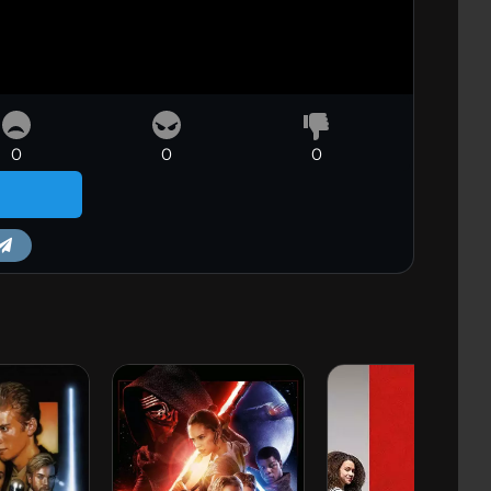
0
0
0
m