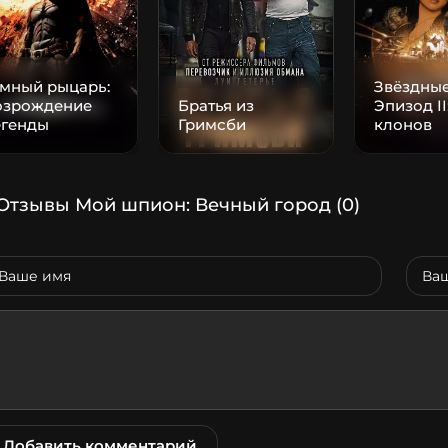
емный рыцарь:
Звёздные
озрождение
Братья из
Эпизод II
егенды
Гримсби
клонов
Отзывы Мой шпион: Вечный город
(0)
Добавить комментарий