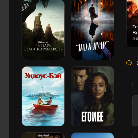
Т
В
л