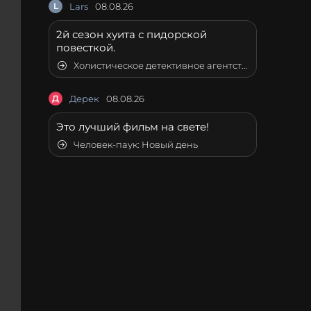
L
Lars
08.08.26
2й сезон хуита с пидорской
повесткой.
Холистическое детективное агентство Дирка Джентли
Д
Дерек
08.08.26
Это лучший фильм на свете!
Человек-паук: Новый день