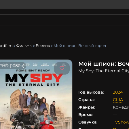
ordfilm
»
Фильмы
»
Боевик
» Мой шпион: Вечный город
Мой шпион: Веч
FHD (1080p)
My Spy: The Eternal Cit
Год выхода:
2024
Страна:
США
Жанры:
Комеди
Время:
—
Озвучка:
TVShow