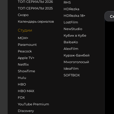
ТОП СЕРИАЛЫ 2026
RHS
ТОП СЕРИАЛЫ 2025
HDRezka
Скоро
HDRezka 18+
С
Календарь сериалов
LostFilm
NewStudio
Студии
Кубик в Кубе
MGM+
BaibaKo
Paramount
AlexFilm
Peacock
Кураж-Бамбей
Apple TV+
Многоголосый
Netflix
IdeaFilm
ShowTime
SOFTBOX
Hulu
HBO
HBO MAX
FOX
YouTube Premium
Discovery