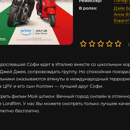
Режиссер:
Питер 
В ролях:
Дэйв Б
Анна Ф
Бэррэт
рослевшая Софи едет в Италию вместе со школьным хоро
Джей Джея, сопровождать группу. Но спокойная поездка
ьники оказываются втянуты в международный террорист
а ЦРУ и его сын Коллин — лучший друг Софи.
реть фильм Мой шпион: Вечный город онлайн в отличном
е Lordfilm. У нас Вы можете смотреть только лучшее каче
лютно бесплатно.