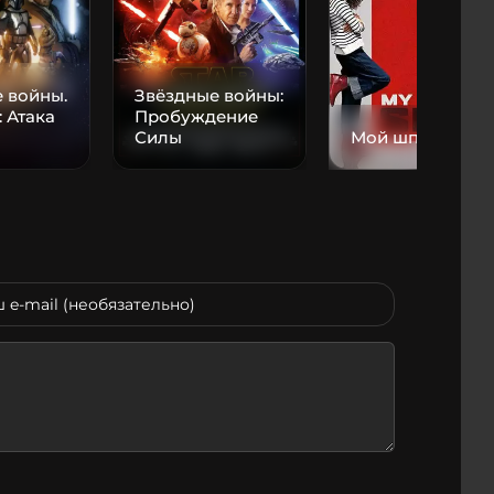
 войны.
Звёздные войны:
: Атака
Пробуждение
Силы
Мой шпион