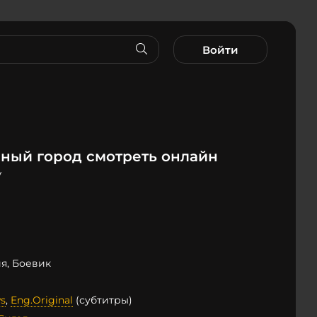
Войти
ный город смотреть онлайн
y
я, Боевик
s
,
Eng.Original
(субтитры)