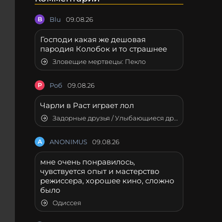
B
Blu
09.08.26
Господи какая же дешовая
пародия Колобок и то страшнее
Зловещие мертвецы: Пекло
Р
Роб
09.08.26
Чарли в Раст играет лол
Задорные друзья / Улыбающиеся друзья
A
ANONIMUS
09.08.26
мне очень понравилось,
чувствуется опыт и мастерство
режиссера, хорошее кино, сложно
было
Одиссея