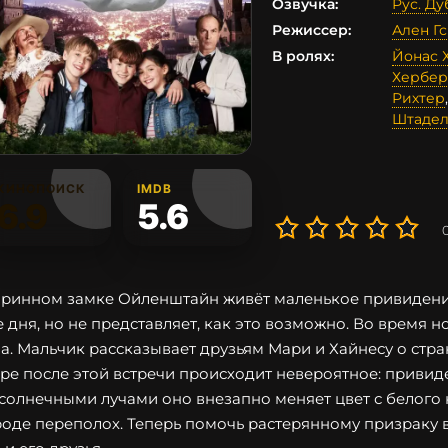
Озвучка:
Рус. Д
Режиссер:
Ален Г
В ролях:
Йонас 
Хербер
Рихтер
Штадел
КИНОПОИСК
IMDB
6.9
5.6
аринном замке Ойленштайн живёт маленькое привидение
е дня, но не представляет, как это возможно. Во время 
а. Мальчик рассказывает друзьям Мари и Хайнесу о стра
ре после этой встречи происходит невероятное: привиде
солнечными лучами оно внезапно меняет цвет с белого 
роде переполох. Теперь помочь растерянному призраку 