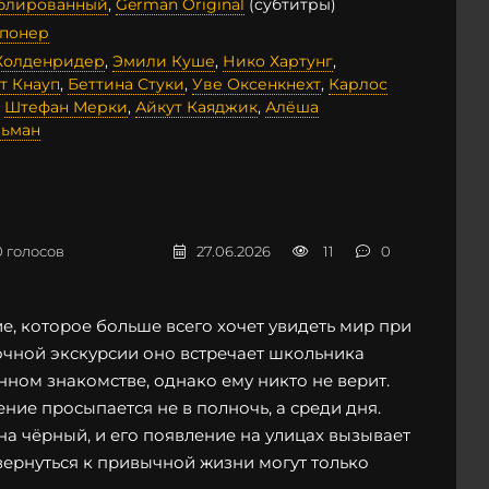
ублированный
,
German Original
(субтитры)
спонер
Холденридер
,
Эмили Куше
,
Нико Хартунг
,
т Кнауп
,
Беттина Стуки
,
Уве Оксенкнехт
,
Карлос
,
Штефан Мерки
,
Айкут Каяджик
,
Алёша
ьман
0
голосов
27.06.2026
11
0
, которое больше всего хочет увидеть мир при
ночной экскурсии оно встречает школьника
нном знакомстве, однако ему никто не верит.
ние просыпается не в полночь, а среди дня.
на чёрный, и его появление на улицах вызывает
вернуться к привычной жизни могут только