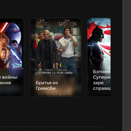
Бэтмен против
 войны:
Супермена: На
ение
Братья из
заре
Гримсби
справедливост