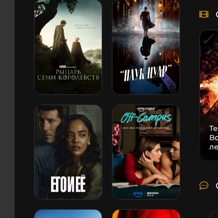
Т
В
л