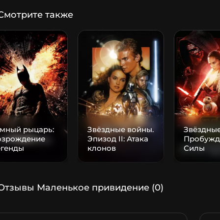
Смотрите также
емный рыцарь:
Звёздные войны.
Звёздные
озрождение
Эпизод II: Атака
Пробужд
егенды
клонов
Силы
Отзывы Маленькое привидение
(0)