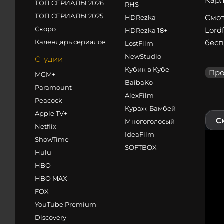
Карл
ТОП СЕРИАЛЫ 2026
RHS
ТОП СЕРИАЛЫ 2025
Смот
HDRezka
Скоро
Lord
HDRezka 18+
Календарь сериалов
бесп
LostFilm
NewStudio
Студии
Кубик в Кубе
Про
MGM+
BaibaKo
Paramount
AlexFilm
Peacock
Кураж-Бамбей
Apple TV+
С
Многоголосый
Netflix
IdeaFilm
ShowTime
SOFTBOX
Hulu
HBO
HBO MAX
FOX
YouTube Premium
Discovery