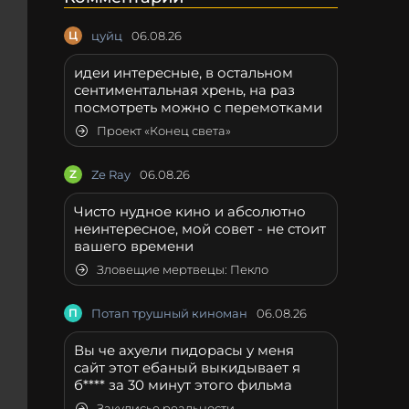
Ц
цуйц
06.08.26
идеи интересные, в остальном
сентиментальная хрень, на раз
посмотреть можно с перемотками
Проект «Конец света»
Z
Ze Ray
06.08.26
Чисто нудное кино и абсолютно
неинтересное, мой совет - не стоит
вашего времени
Зловещие мертвецы: Пекло
П
Потап трушный киноман
06.08.26
Вы че ахуели пидорасы у меня
сайт этот ебаный выкидывает я
б**** за 30 минут этого фильма
Закулисье реальности