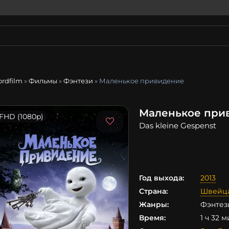
ordfilm
»
Фильмы
»
Фэнтези
» Маленькое привидение
Маленькое при
FHD (1080p)
Das kleine Gespenst
Год выхода:
2013
Страна:
Швейц
Жанры:
Фэнтез
Время:
1 ч 32 