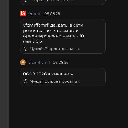
Admin
06.08.26
vfcmrffcmrf, да, даты в сети
рознятся, вот что смогли
ориентировочно найти - 10
сентября
Чужой. Остров проклятых
V
vfcmrffcmrf
06.08.26
06.08.2026 а кина нету
Чужой. Остров проклятых