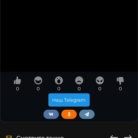
0
0
0
0
0
0
Наш Telegram