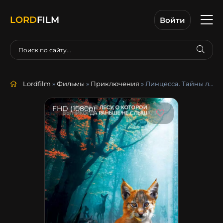
LORD
FILM
Войти
Lordfilm
»
Фильмы
»
Приключения
» Линцесса. Тайны леса
FHD (1080p)