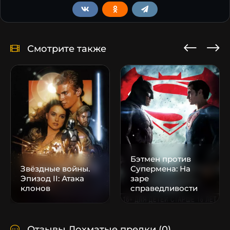
Смотрите также
Бэтмен против
Звёздные войны.
Супермена: На
Эпизод II: Атака
заре
клонов
справедливости
Отзывы Лохматые предки
(0)