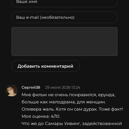
Добавить комментарий
Сергей38
29 июля 2026 13:24
Мне фильм не очень понравился, ерунда,
больше как мелодрама, для женщин.
Оливера жаль. Хотя он сам дурак. Тоже факт!
Моя оценка: 4/10.
Что же до Самары Уивинг, задействованной