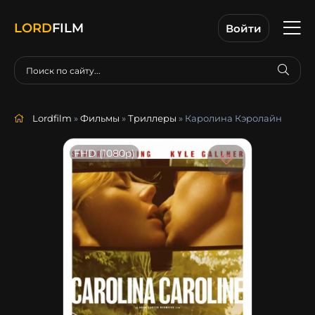
LORD
FILM
Войти
Lordfilm
»
Фильмы
»
Триллеры
» Каролина Кэролайн
FHD (1080p)