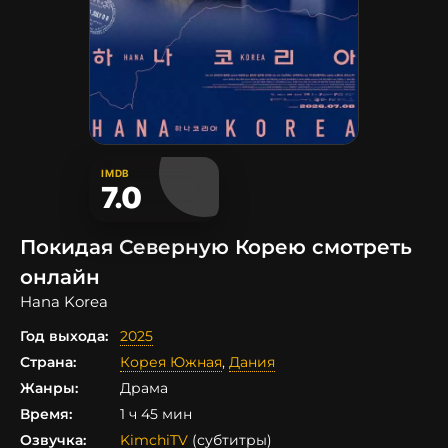
IMDB
7.0
Покидая Северную Корею смотреть
онлайн
Hana Korea
Год выхода:
2025
Страна:
Корея Южная
,
Дания
Жанры:
Драма
Время:
1 ч 45 мин
Озвучка:
KimchiTV
(субтитры)