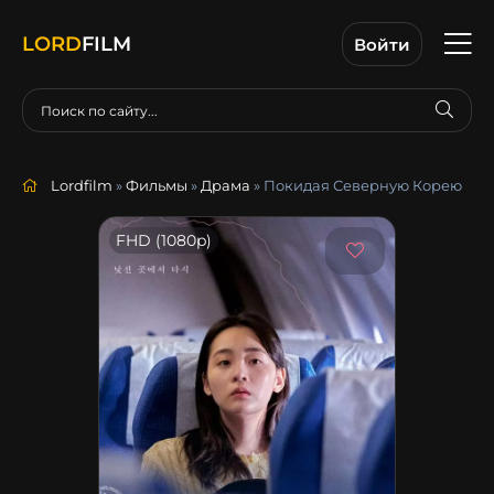
LORD
FILM
Войти
Lordfilm
»
Фильмы
»
Драма
» Покидая Северную Корею
FHD (1080p)