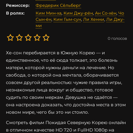
Режиссер:
Фредерик Сёльберг
В ролях:
Ким Мин-ха
,
Ким Джу-рён
,
Ан Со-хён
,
Чо
Сын-ён
,
Ким Гым-сун
,
Ли Хенни
,
Ли Джу-
ми
0
голосов
Хе-сон перебирается в Южную Корею — и
единственное, что её сюда толкает, это болезнь
матери, которой нужны деньги на лечение. Но
свобода, о которой она мечтала, оборачивается
совсем другой реальностью: чужие правила игры,
незнакомые лица вокруг и общество, готовое
судить по своим меркам. Девушка не сдаётся —
она настроена доказать, что достойна места в этом
новом мире, чего бы это ни стоило.
Смотреть фильм Покидая Северную Корею онлайн
в отличном качестве HD 720 и FullHD 1080p на