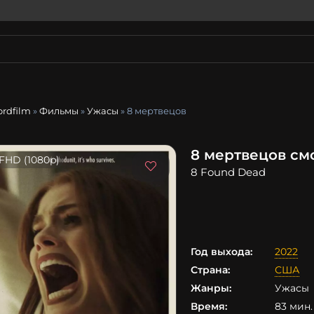
ordfilm
»
Фильмы
»
Ужасы
» 8 мертвецов
8 мертвецов см
FHD (1080p)
8 Found Dead
Год выхода:
2022
Страна:
США
Жанры:
Ужасы
Время:
83 мин. 