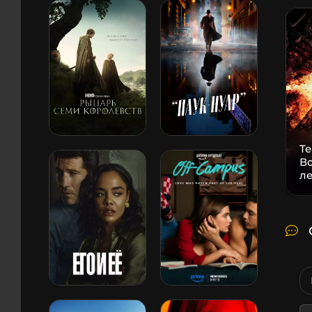
Т
В
л