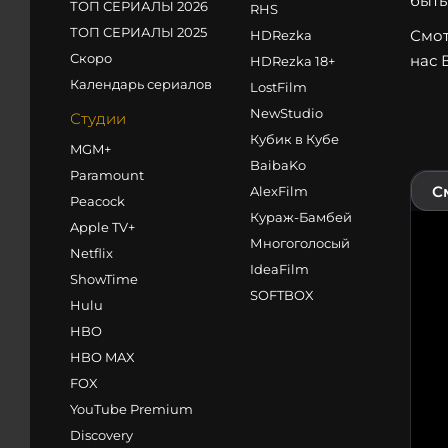
быть
ТОП СЕРИАЛЫ 2026
RHS
ТОП СЕРИАЛЫ 2025
Смот
HDRezka
Скоро
нас 
HDRezka 18+
Календарь сериалов
LostFilm
NewStudio
Студии
Кубик в Кубе
MGM+
BaibaKo
Paramount
С
AlexFilm
Peacock
Кураж-Бамбей
Apple TV+
Многоголосый
Netflix
IdeaFilm
ShowTime
SOFTBOX
Hulu
HBO
HBO MAX
FOX
YouTube Premium
Discovery