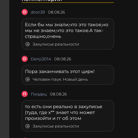
D
dron39
08.08.26
Если бы мы знали,что это такое,но
мы не знаем,что это такое.А так-
страшно,очень
Закулисье реальности
D
Denji2014
08.08.26
Пора заканчивать этот цирк!
Человек-паук: Новый день
П
Пиздец
08.08.26
то есть они реально в закулисье
(туда, где х** знает что может
произойти и гг об этом
Закулисье реальности