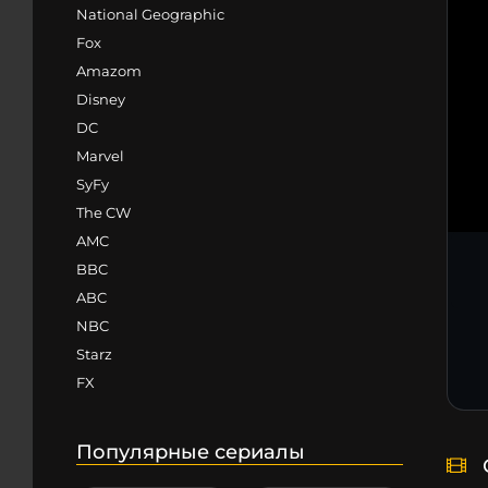
National Geographic
Fox
Amazom
Disney
DC
Marvel
SyFy
The CW
AMC
BBC
ABC
NBC
Starz
FX
Популярные сериалы