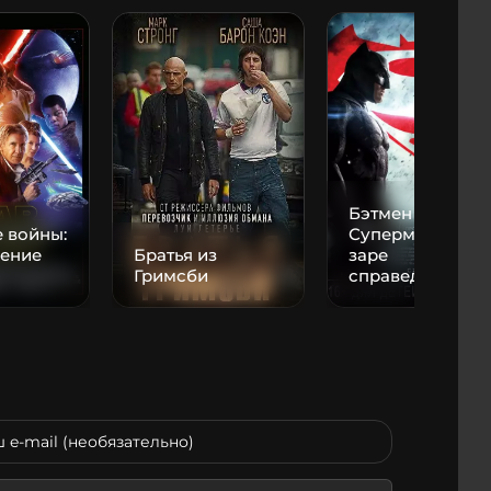
Бэтмен против
 войны:
Супермена: На
ение
Братья из
заре
Гримсби
справедливост