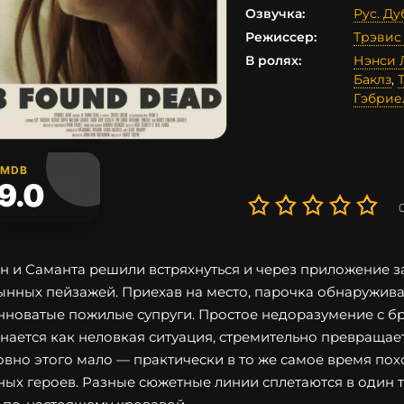
Озвучка:
Рус. Д
Режиссер:
Трэвис
В ролях:
Нэнси 
Баклз
,
Гэбрие
IMDB
9.0
н и Саманта решили встряхнуться и через приложение з
ынных пейзажей. Приехав на место, парочка обнаружива
нноватые пожилые супруги. Простое недоразумение с бр
нается как неловкая ситуация, стремительно превраща
овно этого мало — практически в то же самое время по
ных героев. Разные сюжетные линии сплетаются в один т