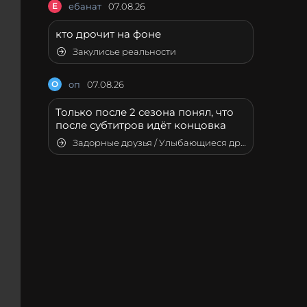
Е
ебанат
07.08.26
кто дрочит на фоне
Закулисье реальности
О
оп
07.08.26
Только после 2 сезона понял, что
после субтитров идёт концовка
Задорные друзья / Улыбающиеся друзья