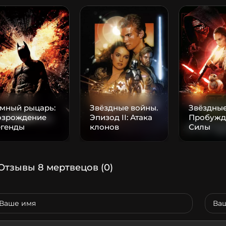
емный рыцарь:
Звёздные войны.
Звёздные
озрождение
Эпизод II: Атака
Пробужд
егенды
клонов
Силы
Отзывы 8 мертвецов
(0)