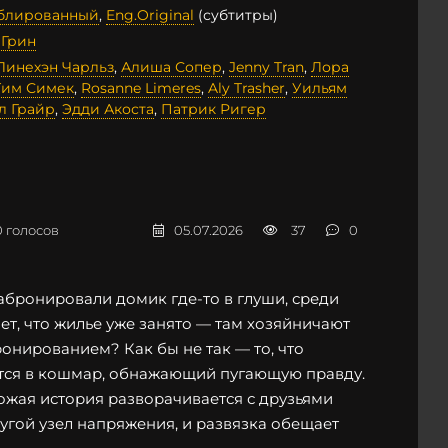
ублированный
,
Eng.Original
(субтитры)
 Грин
Линехэн Чарльз
,
Алиша Сопер
,
Jenny Tran
,
Лора
Тим Симек
,
Rosanne Limeres
,
Aly Trasher
,
Уильям
л Грайр
,
Эдди Акоста
,
Патрик Ригер
0
голосов
05.07.2026
37
0
абронировали домик где-то в глуши, среди
ет, что жилье уже занято — там хозяйничают
онированием? Как бы не так — то, что
ется в кошмар, обнажающий пугающую правду.
хожая история разворачивается с друзьями
угой узел напряжения, и развязка обещает