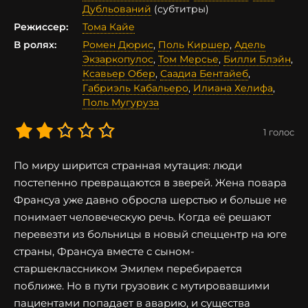
Дубльований
(субтитры)
Режиссер:
Тома Кайе
В ролях:
Ромен Дюрис
,
Поль Киршер
,
Адель
Экзаркопулос
,
Том Мерсье
,
Билли Блэйн
,
Ксавьер Обер
,
Саадиа Бентайеб
,
Габриэль Кабальеро
,
Илиана Хелифа
,
Поль Мугуруза
1
голос
По миру ширится странная мутация: люди
постепенно превращаются в зверей. Жена повара
Франсуа уже давно обросла шерстью и больше не
понимает человеческую речь. Когда её решают
перевезти из больницы в новый спеццентр на юге
страны, Франсуа вместе с сыном-
старшеклассником Эмилем перебирается
поближе. Но в пути грузовик с мутировавшими
пациентами попадает в аварию, и существа