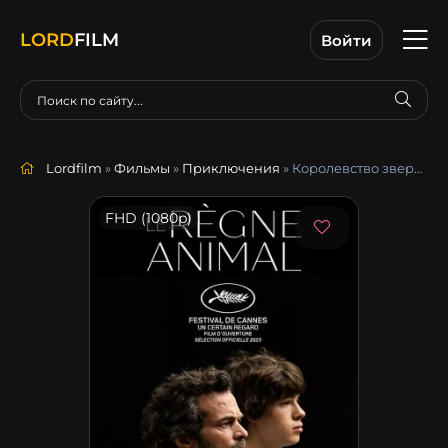
LORD
FILM
Войти
Lordfilm
»
Фильмы
»
Приключения
» Королевство зверей
FHD (1080p)