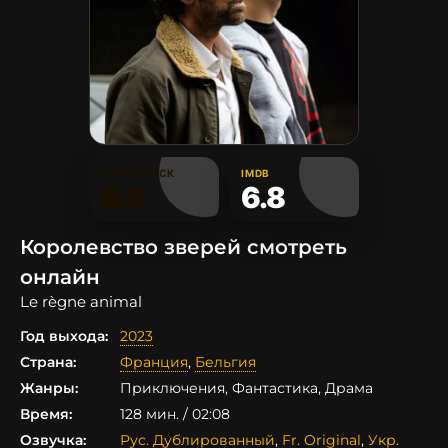
КИНОПОИСК
IMDB
6.6
6.8
Королевство зверей смотреть
онлайн
Le règne animal
Год выхода:
2023
Страна:
Франция
,
Бельгия
Жанры:
Приключения, Фантастика, Драма
Время:
128 мин. / 02:08
Озвучка:
Рус. Дублированный
,
Fr. Original
,
Укр.