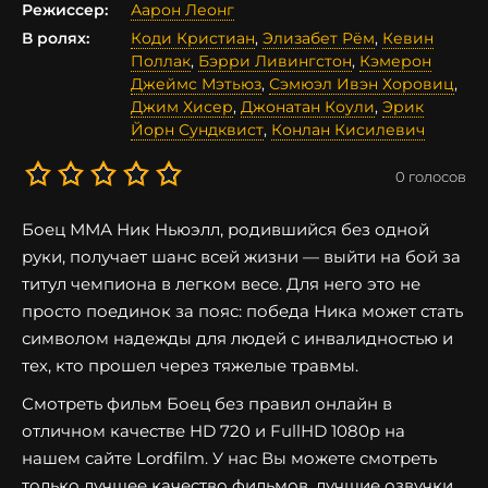
Режиссер:
Аарон Леонг
В ролях:
Коди Кристиан
,
Элизабет Рём
,
Кевин
Поллак
,
Бэрри Ливингстон
,
Кэмерон
Джеймс Мэтьюз
,
Сэмюэл Ивэн Хоровиц
,
Джим Хисер
,
Джонатан Коули
,
Эрик
Йорн Сундквист
,
Конлан Кисилевич
0
голосов
Боец ММА Ник Ньюэлл, родившийся без одной
руки, получает шанс всей жизни — выйти на бой за
титул чемпиона в легком весе. Для него это не
просто поединок за пояс: победа Ника может стать
символом надежды для людей с инвалидностью и
тех, кто прошел через тяжелые травмы.
Смотреть фильм Боец без правил онлайн в
отличном качестве HD 720 и FullHD 1080p на
нашем сайте Lordfilm. У нас Вы можете смотреть
только лучшее качество фильмов, лучшие озвучки,