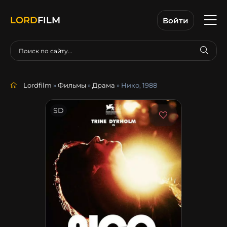
LORD
FILM
Войти
Lordfilm
»
Фильмы
»
Драма
» Нико, 1988
SD