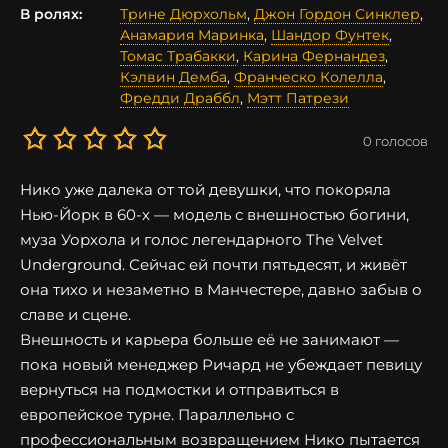
В ролях:
Трине Дюрхольм
,
Джон Гордон Синклер
,
Анамария Маринка
,
Шандор Фунтек
,
Томас Трабакки
,
Карина Фернандез
,
Кэлвин Демба
,
Франческо Колелла
,
Фредди Драббл
,
Мэтт Патрези
0
голосов
Нико уже далека от той девушки, что покоряла
Нью-Йорк в 60-х — модель с внешностью богини,
муза Уорхола и голос легендарного The Velvet
Underground. Сейчас ей почти пятьдесят, и живёт
она тихо и незаметно в Манчестере, давно забыв о
славе и сцене.
Внешность и карьера больше её не занимают —
пока новый менеджер Ричард не убеждает певицу
вернуться на подмостки и отправиться в
европейское турне. Параллельно с
профессиональным возвращением Нико пытается