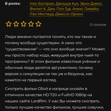
В ролях:
Ник Бостром
,
Джошуа Кук
,
Эрик Дэвис
,
Филип К. Дик
,
Пол Гуд
,
Алекс Ливайн
,
Лэо Миствуд
,
Джесси Орион
0
голосов
Люди веками пытаются понять, кто мы такие и
почему вообще существуем. А само это
"существование" — что оно вообще значит? Может,
мы просто набор кода, живущий внутри чьей-то
программы? В этом фильме известные учёные и
обычные люди делятся аргументами, почему
версия о симуляции не так уж и безумна, как
кажется на первый взгляд.
Смотреть фильм Сбой в матрице онлайн в
отличном качестве HD 720 и FullHD 1080p на
нашем сайте Lordfilm. У нас Вы можете смотреть
только лучшее качество фильмов, лучшие озвучки,