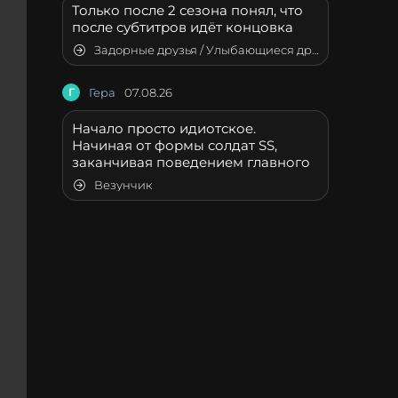
Только после 2 сезона понял, что
после субтитров идёт концовка
Задорные друзья / Улыбающиеся друзья
Г
Гера
07.08.26
Начало просто идиотское.
Начиная от формы солдат SS,
заканчивая поведением главного
Везунчик