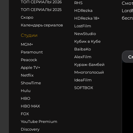
ТОП СЕРИАЛЫ 2026
RHS
Смот
ТОП СЕРИАЛЫ 2025
Lord
HDRezka
Скоро
бесп
HDRezka 18+
Календарь сериалов
LostFilm
NewStudio
Студии
Кубик в Кубе
MGM+
BaibaKo
Paramount
С
AlexFilm
Peacock
Кураж-Бамбей
Apple TV+
Многоголосый
Netflix
IdeaFilm
ShowTime
SOFTBOX
Hulu
HBO
HBO MAX
FOX
YouTube Premium
Discovery