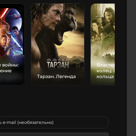
 войны:
Властелин
ение
колец: Братство
Тарзан. Легенда
кольца