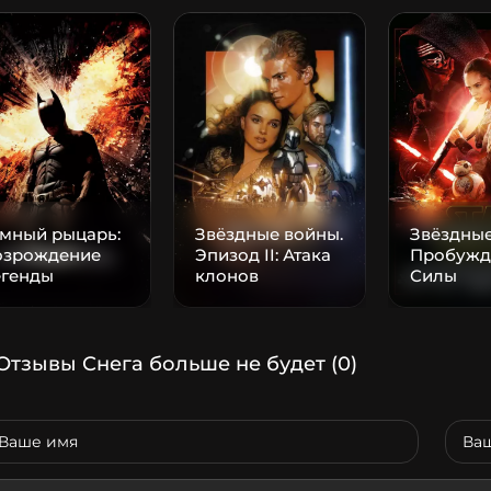
емный рыцарь:
Звёздные войны.
Звёздные
озрождение
Эпизод II: Атака
Пробужд
егенды
клонов
Силы
Отзывы Снега больше не будет
(0)