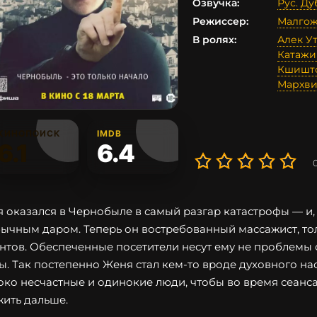
Озвучка:
Рус. Д
Режиссер:
Малгож
В ролях:
Алек У
Катажи
Кшишто
Мархв
КИНОПОИСК
IMDB
6.1
6.4
 оказался в Чернобыле в самый разгар катастрофы — и,
ычным даром. Теперь он востребованный массажист, толь
нтов. Обеспеченные посетители несут ему не проблемы с
ы. Так постепенно Женя стал кем-то вроде духовного на
око несчастные и одинокие люди, чтобы во время сеанса
жить дальше.