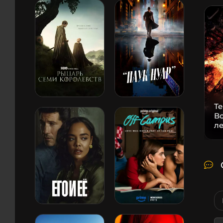
Т
В
л