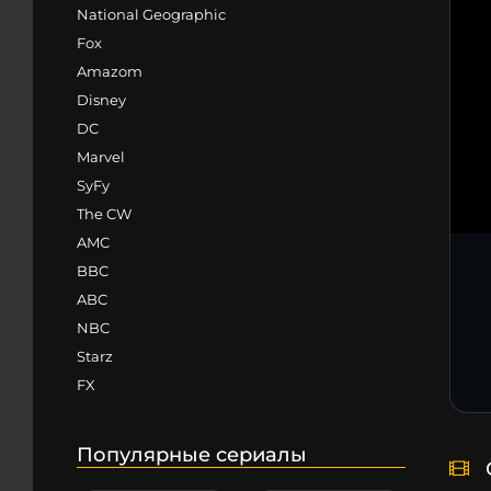
National Geographic
Fox
Amazom
Disney
DC
Marvel
SyFy
The CW
AMC
BBC
ABC
NBC
Starz
FX
Популярные сериалы