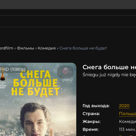
ordfilm
»
Фильмы
»
Комедия
» Снега больше не будет
Снега больше н
FHD (1080p)
Śniegu już nigdy nie bę
Год выхода:
2020
Страна:
Польш
Жанры:
Комеди
Время:
113 мин.