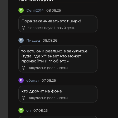
D
Denji2014
08.08.26
Пора заканчивать этот цирк!
Человек-паук: Новый день
П
Пиздец
08.08.26
то есть они реально в закулисье
(туда, где х** знает что может
произойти и гг об этом
Закулисье реальности
Е
ебанат
07.08.26
кто дрочит на фоне
Закулисье реальности
О
оп
07.08.26