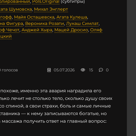
ублированный
,
Pols.Original
(субтитры)
ата Шумовска
,
Михал Энглерт
тгофф
,
Майя Осташевска
,
Агата Кулеша
,
на Фигура
,
Вероника Розати
,
Лукаш Симлат
,
ф Чечот
,
Анджей Хыра
,
Мацей Дросио
,
Оляф
ицкий
0
голосов
05.07.2026
15
0
 похоже, именно эта авария наградила его
ко лечит не столько тело, сколько душу своих
о спиной, а свои страхи, боль и самые личные
ставника — к нему записываются богатые, но
 массажа получить ответ на главный вопрос: