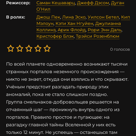
Режиссер:
Саман Кешаварц
,
Джефф Дэсом
,
Дуган
О’Нил
В ролях:
Джош Пек
,
Лина Эско
,
Уилсон Бетел
,
Кип
Мэлоун
,
Кэти Хан Нгуйен
,
Джулианна
Коллинз
,
Арик Флойд
,
Рори Энн Даль
,
Кристофер Блэк
,
Трэйси Розенблюм
0
голосов
По всей планете одновременно возникают тысячи
странных порталов неземного происхождения —
никто не знает, откуда они взялись и что скрывают.
Учёным предстоит разгадать природу этих
аномалий, пока не стало слишком поздно.
Группа смельчаков-добровольцев решается на
отчаянный шаг — проникнуть внутрь одного из
порталов. Правило простое и пугающее: на
разгадку главной тайны Вселенной у них есть
только 12 минут. Не успеешь — останешься там