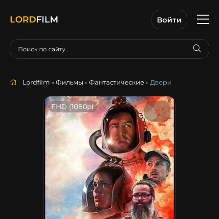
LORD
FILM
Войти
Lordfilm
»
Фильмы
»
Фантастические
» Двери
FHD (1080p)