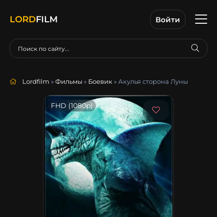
LORD
FILM
Войти
Lordfilm
»
Фильмы
»
Боевик
» Акулья сторона Луны
FHD (1080p)