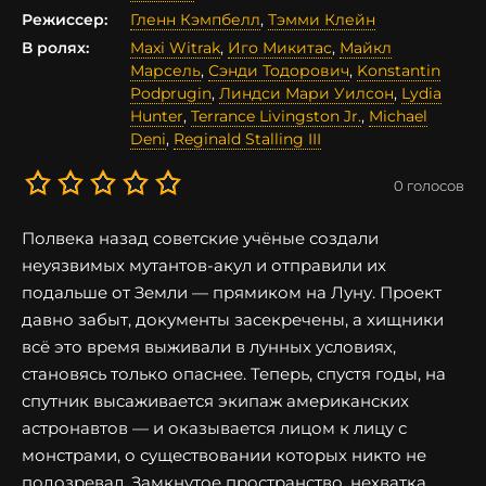
Режиссер:
Гленн Кэмпбелл
,
Тэмми Клейн
В ролях:
Maxi Witrak
,
Иго Микитас
,
Майкл
Марсель
,
Сэнди Тодорович
,
Konstantin
Podprugin
,
Линдси Мари Уилсон
,
Lydia
Hunter
,
Terrance Livingston Jr.
,
Michael
Deni
,
Reginald Stalling III
0
голосов
Полвека назад советские учёные создали
неуязвимых мутантов-акул и отправили их
подальше от Земли — прямиком на Луну. Проект
давно забыт, документы засекречены, а хищники
всё это время выживали в лунных условиях,
становясь только опаснее. Теперь, спустя годы, на
спутник высаживается экипаж американских
астронавтов — и оказывается лицом к лицу с
монстрами, о существовании которых никто не
подозревал. Замкнутое пространство, нехватка