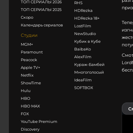
разг
ТОП СЕРИАЛЫ 2026
RHS
приз
ТОП СЕРИАЛЫ 2025
HDRezka
Скоро
HDRezka 18+
Тепе
Календарь сериалов
LostFilm
изгн
NewStudio
Студии
жест
Кубик в Кубе
MGM+
поту
BaibaKo
Paramount
Смот
AlexFilm
Peacock
Lord
Кураж-Бамбей
Apple TV+
бесп
Многоголосый
Netflix
IdeaFilm
ShowTime
SOFTBOX
Hulu
HBO
HBO MAX
С
FOX
YouTube Premium
Discovery