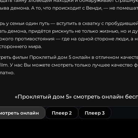
адать тайну зловещей находки и обнаруживает страшну
ыва демона. А то, что происходит с Венди, — не помеша
рь у семьи один путь — вступить в схватку с пробудивше
ать демона, придётся рискнуть не только жизнью, но и д
окого противостояния — где на одной стороне люди, а н
стороннего мира.
реть фильм Проклятый дом 5 онлайн в отличном качеств
film. У нас Вы можете смотреть только лучшее качество 
латно.
«Проклятый дом 5» смотреть онлайн бес
мотреть онлайн
Плеер 2
Плеер 3