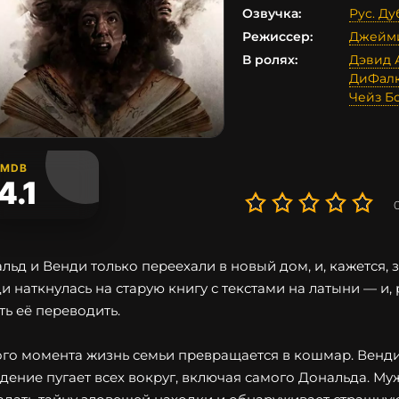
Озвучка:
Рус. Ду
Режиссер:
Джейми
В ролях:
Дэвид 
ДиФал
Чейз Б
IMDB
4.1
льд и Венди только переехали в новый дом, и, кажется, 
и наткнулась на старую книгу с текстами на латыни — и, 
ть её переводить.
ого момента жизнь семьи превращается в кошмар. Венди
дение пугает всех вокруг, включая самого Дональда. М