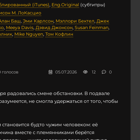
блированный (iTunes)
,
Eng.Original
(субтитры)
сон М. ЛоКасцио
Алан Баш
,
Эми Карлсон
,
Мэллори Бектел
,
Джек
ко
,
Meeya Davis
,
Дэвид Джонсон
,
Susan Feinman
,
олник
,
Mike Nguyen
,
Том Кофлин
0
голосов
05.07.2026
12
0
зря радовались смене обстановки. В подвале
разумеется, не смогла удержаться от того, чтобы
 становится будто чужим человеком: её
ужчина вместе с племянниками берётся