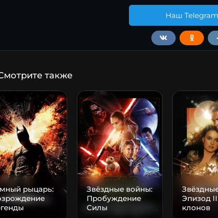
Наш Telegra
Смотрите также
емный рыцарь:
Звёздные войны:
Звёздные
озрождение
Пробуждение
Эпизод II
егенды
Силы
клонов