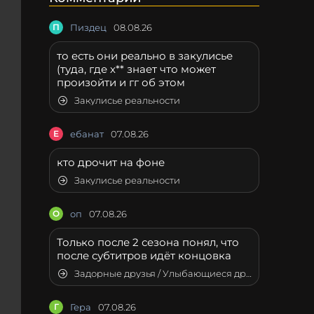
П
Пиздец
08.08.26
то есть они реально в закулисье
(туда, где х** знает что может
произойти и гг об этом
Закулисье реальности
Е
ебанат
07.08.26
кто дрочит на фоне
Закулисье реальности
О
оп
07.08.26
Только после 2 сезона понял, что
после субтитров идёт концовка
Задорные друзья / Улыбающиеся друзья
Г
Гера
07.08.26