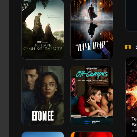
Т
В
л