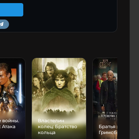
m
 войны.
Властелин
: Атака
колец: Братство
Братья из
кольца
Гримсби