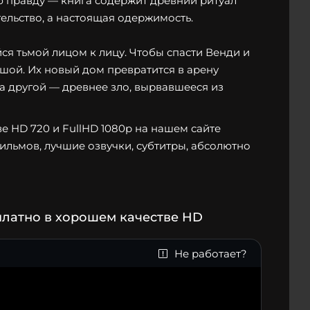
ю правду — книга содержит древний ритуал
тельство, а настоящая одержимость.
йся тьмой лицом к лицу. Чтобы спасти Венди и
ушой. Их новый дом превратится в арену
а другой — древнее зло, вырвавшееся из
е HD 720 и FullHD 1080p на нашем сайте
фильмов, лучшие озвучки, субтитры, абсолютно
платно в хорошем качестве HD
Не работает?