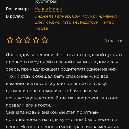
(субтитры)
Режиссер:
Нанея Мията
В ролях:
Энджела Галнер
,
Сэм Крумрин
,
Майкл
Блейк Крус
,
Катрин Лидстоун
,
Питер
Порте
0
голосов
Две подруги решили сбежать от городской суеты и
провести пару дней в лесной глуши — в домике у
озера, принадлежащем родителям одной из них.
Тихий отдых обещал быть спокойным, но всё
изменилось после случайной встречи в лесу:
девушки познакомились с обаятельным
незнакомцем, который так их заворожил, что они
позвали его в гости.
Сначала новый знакомый стал приятным
дополнением к их отдыху — с ним было весело и
легко. Но постепенно атмосфера начала меняться: