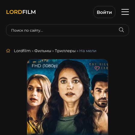
LORD
FILM
Войти
Lordfilm
»
Фильмы
»
Триллеры
» На мели
FHD (1080p)