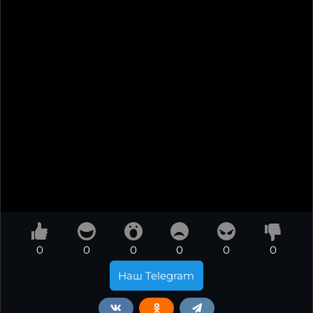
0
0
0
0
0
0
Наш Telegram