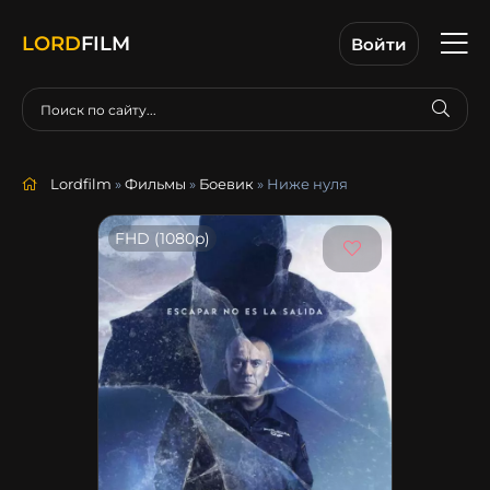
LORD
FILM
Войти
Lordfilm
»
Фильмы
»
Боевик
» Ниже нуля
FHD (1080p)