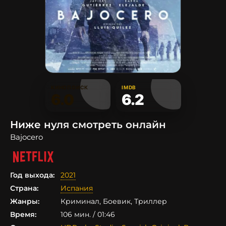
КИНОПОИСК
IMDB
6.0
6.2
Ниже нуля смотреть онлайн
Bajocero
Год выхода:
2021
Страна:
Испания
Жанры:
Криминал, Боевик, Триллер
Время:
106 мин. / 01:46