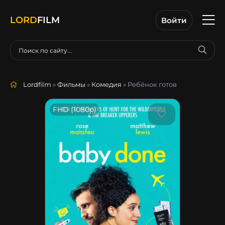
LORD
FILM
Войти
Lordfilm
»
Фильмы
»
Комедия
» Ребёнок готов
FHD (1080p)