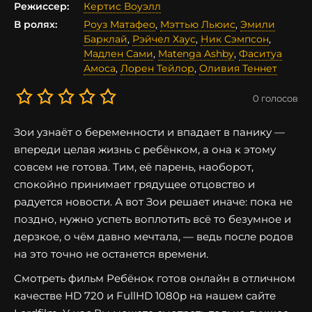
Режиссер:
Кертис Воуэлл
В ролях:
Роуз Матафео
,
Мэттью Льюис
,
Эмили
Барклай
,
Рэйчел Хаус
,
Ник Сэмпсон
,
Мадлен Сами
,
Matenga Ashby
,
Фаситуа
Амоса
,
Лорен Тейлор
,
Оливия Теннет
0
голосов
Зои узнаёт о беременности и впадает в панику —
впереди целая жизнь с ребёнком, а она к этому
совсем не готова. Тим, её парень, наоборот,
спокойно принимает грядущее отцовство и
радуется новости. А вот Зои решает иначе: пока не
поздно, нужно успеть воплотить всё то безумное и
дерзкое, о чём давно мечтала, — ведь после родов
на это точно не останется времени.
Смотреть фильм Ребёнок готов онлайн в отличном
качестве HD 720 и FullHD 1080p на нашем сайте