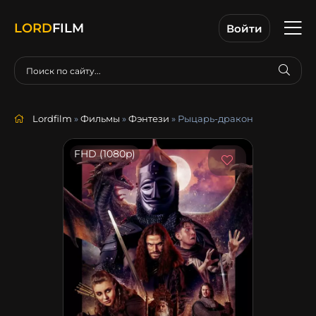
LORD
FILM
Войти
Lordfilm
»
Фильмы
»
Фэнтези
» Рыцарь-дракон
FHD (1080p)