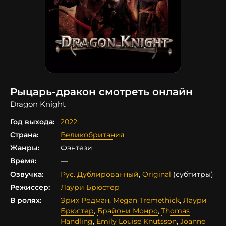
Рыцарь-дракон смотреть онлайн
Dragon Knight
Год выхода:
2022
Страна:
Великобритания
Жанры:
Фэнтези
Время:
—
Озвучка:
Рус. Дублированный
,
Original
(субтитры)
Режиссер:
Лаури Брюстер
В ролях:
Эрих Редман
,
Megan Tremethick
,
Лаури
Брюстер
,
Брайони Монро
,
Thomas
Handling
,
Emily Louise Knutsson
,
Joanne