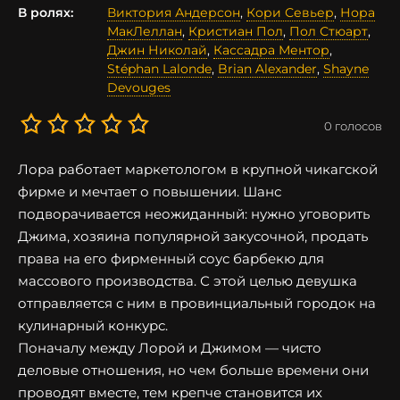
В ролях:
Виктория Андерсон
,
Кори Севьер
,
Нора
МакЛеллан
,
Кристиан Пол
,
Пол Стюарт
,
Джин Николай
,
Кассадра Ментор
,
Stéphan Lalonde
,
Brian Alexander
,
Shayne
Devouges
0
голосов
Лора работает маркетологом в крупной чикагской
фирме и мечтает о повышении. Шанс
подворачивается неожиданный: нужно уговорить
Джима, хозяина популярной закусочной, продать
права на его фирменный соус барбекю для
массового производства. С этой целью девушка
отправляется с ним в провинциальный городок на
кулинарный конкурс.
Поначалу между Лорой и Джимом — чисто
деловые отношения, но чем больше времени они
проводят вместе, тем крепче становится их