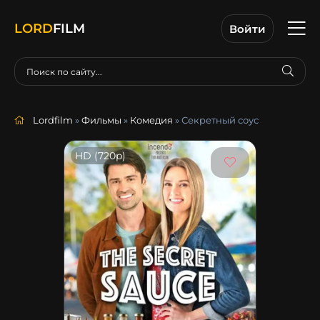
LORD
FILM
Войти
Lordfilm
»
Фильмы
»
Комедия
» Секретный соус
HD (720p)