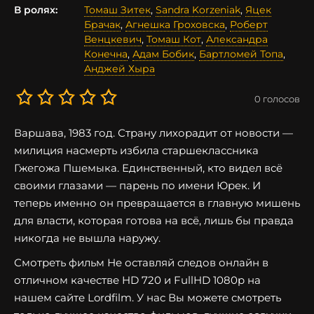
В ролях:
Томаш Зитек
,
Sandra Korzeniak
,
Яцек
Брачак
,
Агнешка Гроховска
,
Роберт
Венцкевич
,
Томаш Кот
,
Александра
Конечна
,
Адам Бобик
,
Бартломей Топа
,
Анджей Хыра
0
голосов
Варшава, 1983 год. Страну лихорадит от новости —
милиция насмерть избила старшеклассника
Гжегожа Пшемыка. Единственный, кто видел всё
своими глазами — парень по имени Юрек. И
теперь именно он превращается в главную мишень
для власти, которая готова на всё, лишь бы правда
никогда не вышла наружу.
Смотреть фильм Не оставляй следов онлайн в
отличном качестве HD 720 и FullHD 1080p на
нашем сайте Lordfilm. У нас Вы можете смотреть