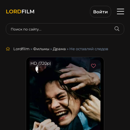
LORD
FILM
Войти
Lordfilm
»
Фильмы
»
Драма
» Не оставляй следов
HD (720p)