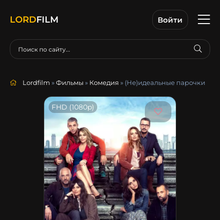
LORD
FILM
Войти
Lordfilm
»
Фильмы
»
Комедия
» (Не)идеальные парочки
FHD (1080p)