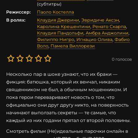
(субтитры)
Режиссер:
Паоло Костелла
В ролях:
Клаудия Джерини
,
Эвридиче Аксэн
,
Каролина Крешентини
,
Ренато Скарпа
,
Клаудия Пандольфи
,
Амбра Анджолини
,
Филиппо Нигро
,
Игнацио Олива
,
Фабио
Воло
,
Памела Виллорези
0
голосов
Несколько пар в шоке узнают, что их браки —
фикция: батюшка, который их венчал, никаким
священником не был, а обычным мошенником. И
пока герои переваривают новость о том, что
официально они друг другу никто, на поверхность
начинают выползать секреты — те самые, что
каждый из них годами прятал от второй половины.
Смотреть фильм (Не)идеальные парочки онлайн в