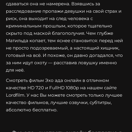
сдаваться она не намерена. Взявшись за
расследование пропажи девушки на свой страх и
риск, она выходит на след человека с
криминальным прошлым, которое тщательно
скрыто под маской благополучия. Чем глубже
Матильда копает, тем яснее становится: перед ней
не просто подозреваемый, а настоящий хищник,
готовый на всё. И похоже, он давно догадался, что
за ним идут охоту — расставив ловушку именно
для неё.
Смотреть фильм Эхо ада онлайн в отличном
качестве HD 720 и FullHD 1080p на нашем сайте
Lordfilm. У нас Вы можете смотреть только лучшее
качество фильмов, лучшие озвучки, субтитры,
абсолютно бесплатно.