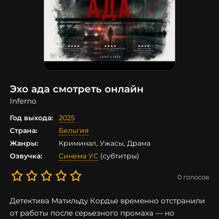
Эхо ада смотреть онлайн
Inferno
Год выхода:
2025
Страна:
Бельгия
Жанры:
Криминал, Ужасы, Драма
Озвучка:
Синема УС
(субтитры)
0
голосов
Детектива Матильду Кордье временно отстранили
от работы после серьезного промаха — но