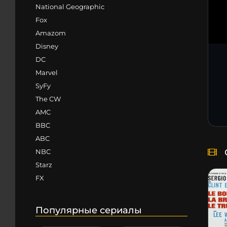
National Geographic
Fox
Amazom
Disney
DC
Marvel
SyFy
The CW
AMC
BBC
ABC
NBC
Starz
FX
Популярные сериалы