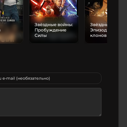
Звёздные войны:
Звёздные войны
з
Пробуждение
Эпизод II: Атака
Силы
клонов