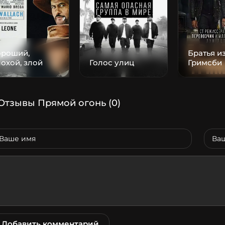
ороший,
Братья и
охой, злой
Голос улиц
Гримсби
Отзывы Прямой огонь
(0)
Добавить комментарий