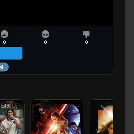
0
0
0
m