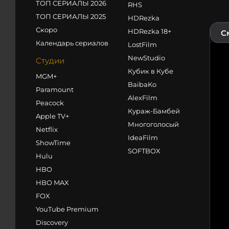
ТОП СЕРИАЛЫ 2026
RHS
ТОП СЕРИАЛЫ 2025
HDRezka
Скоро
HDRezka 18+
С
Календарь сериалов
LostFilm
NewStudio
Студии
Кубик в Кубе
MGM+
BaibaKo
Paramount
AlexFilm
Peacock
Кураж-Бамбей
Apple TV+
Многоголосый
Netflix
IdeaFilm
ShowTime
SOFTBOX
Hulu
HBO
HBO MAX
FOX
YouTube Premium
Discovery