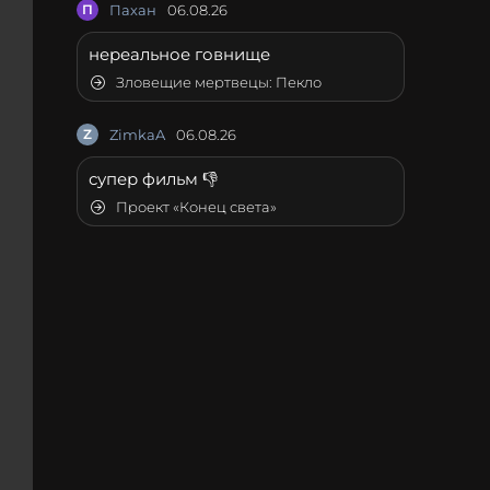
П
Пахан
06.08.26
нереальное говнище
Зловещие мертвецы: Пекло
Z
ZimkaA
06.08.26
супер фильм 👎
Проект «Конец света»