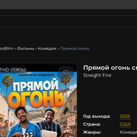
ordfilm
»
Фильмы
»
Комедия
» Прямой огонь
Прямой огонь с
FHD (1080p)
Straight Fire
Год выхода:
2026
Страна:
США
Жанры:
Комед