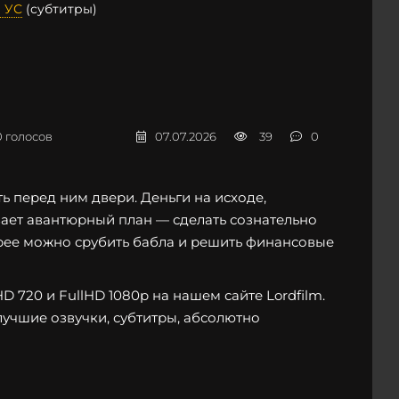
 УС
(субтитры)
0
голосов
07.07.2026
39
0
ь перед ним двери. Деньги на исходе,
вает авантюрный план — сделать сознательно
трее можно срубить бабла и решить финансовые
 720 и FullHD 1080p на нашем сайте Lordfilm.
лучшие озвучки, субтитры, абсолютно