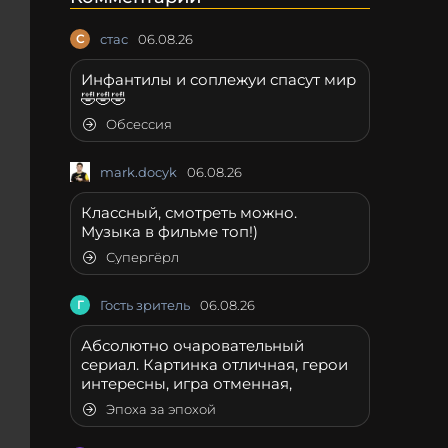
С
стас
06.08.26
Инфантилы и соплежуи спасут мир
🤣🤣🤣
Обсессия
mark.docyk
06.08.26
Классный, смотреть можно.
Музыка в фильме топ!)
Супергёрл
Г
Гость зритель
06.08.26
Абсолютно очаровательный
сериал. Картинка отличная, герои
интересны, игра отменная,
Эпоха за эпохой