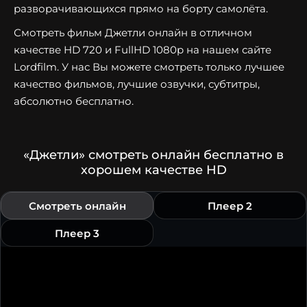
разворачивающихся прямо на борту самолёта.
Смотреть фильм Джетли онлайн в отличном
качестве HD 720 и FullHD 1080p на нашем сайте
Lordfilm. У нас Вы можете смотреть только лучшее
качество фильмов, лучшие озвучки, субтитры,
абсолютно бесплатно.
«Джетли» смотреть онлайн бесплатно в
хорошем качестве HD
Смотреть онлайн
Плеер 2
Плеер 3