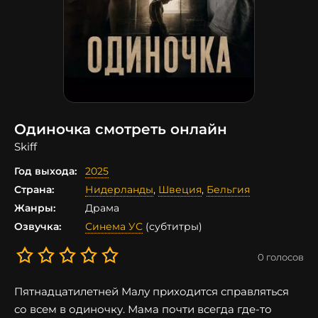
Одиночка смотреть онлайн
Skiff
Год выхода:
2025
Страна:
Нидерланды
,
Швеция
,
Бельгия
Жанры:
Драма
Озвучка:
Синема УС
(субтитры)
0
голосов
Пятнадцатилетней Малу приходится справляться
со всем в одиночку. Мама почти всегда где-то