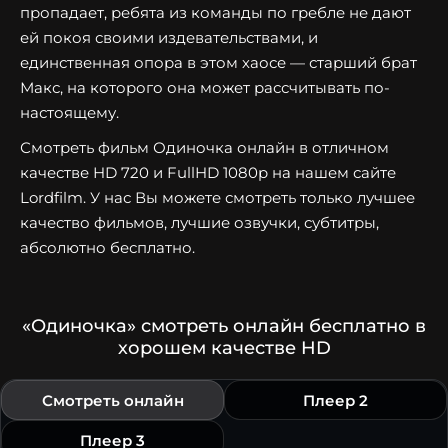
пропадает, ребята из команды по гребле не дают
ей покоя своими издевательствами, и
единственная опора в этом хаосе — старший брат
Макс, на которого она может рассчитывать по-
настоящему.
Смотреть фильм Одиночка онлайн в отличном
качестве HD 720 и FullHD 1080p на нашем сайте
Lordfilm. У нас Вы можете смотреть только лучшее
качество фильмов, лучшие озвучки, субтитры,
абсолютно бесплатно.
«Одиночка» смотреть онлайн бесплатно в
хорошем качестве HD
Смотреть онлайн
Плеер 2
Плеер 3